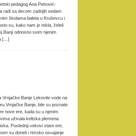
aletski pedagog Ana Petrović-
a radi sa decom zadnjih sedam
ičnim školama baleta u Kruševcu i
osto su, kako nam je rekla, želeli
oj Banji odnosno svim njenim
a […]
ja Vrnjačke Banje Lekovite vode na
oru Vrnjačke Banje, bile su poznate
pre nove ere, kada su u njenim
tvima uživala keltska plemena
ska. Poslednji vekovi stare ere,
bom su doneli i rimsko osvajanje