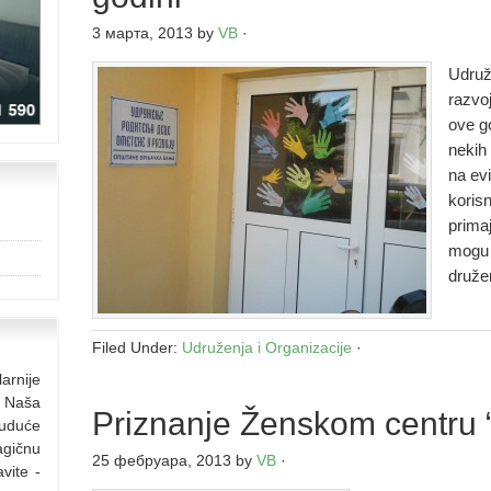
3 марта, 2013
by
VB
·
Udruž
razvo
ove g
nekih 
na evi
korisn
prima
mogu 
družen
Filed Under:
Udruženja i Organizacije
·
arnije
. Naša
Priznanje Ženskom centru “
buduće
agičnu
25 фебруара, 2013
by
VB
·
vite -