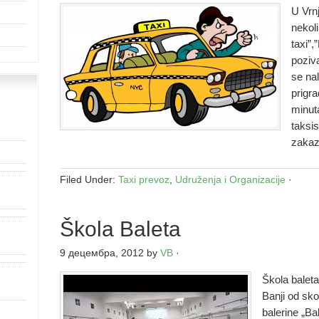
U Vrnj
nekoli
taxi”,
poziva
se nal
prigra
minuta
taksi
zakaz
Filed Under:
Taxi prevoz
,
Udruženja i Organizacije
·
Škola Baleta
9 децембра, 2012
by
VB
·
Škola baleta
Banji od sko
balerine „Ba