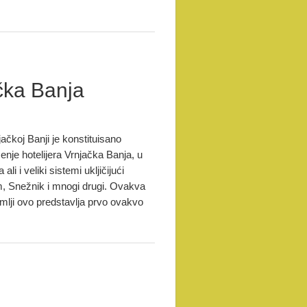
čka Banja
ačkoj Banji je konstituisano
nje hotelijera Vrnjačka Banja, u
i i veliki sistemi ukljičijući
, Snežnik i mnogi drugi. Ovakva
emlji ovo predstavlja prvo ovakvo