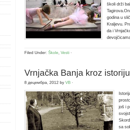
školi drži b
Tagirova.On
godina u sl
Kraljevu. Pr
da i Vrnjačk
devojčicam
Filed Under:
Škole
,
Vesti
·
Vrnjačka Banja kroz istoriju
8 децембра, 2012
by
VB
·
Istori
prost
još i 
svojs
Skordi
sa so