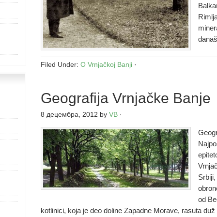
Balka
Rimlja
miner
današ
Filed Under:
O Vrnjačkoj Banji
·
Geografija Vrnjačke Banje
8 децембра, 2012
by
VB
·
Geogr
Najpo
epitet
Vrnjač
Srbij
obron
od Be
kotlinici, koja je deo doline Zapadne Morave, rasuta duž