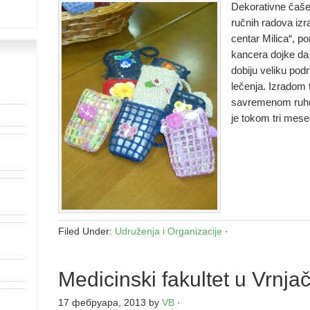
Dekorativne čaše
ručnih radova izr
centar Milica“, 
kancera dojke da 
dobiju veliku pod
lečenja. Izradom 
savremenom ruhu,
je tokom tri mese
Filed Under:
Udruženja i Organizacije
·
Medicinski fakultet u Vrnjač
17 фебруара, 2013
by
VB
·