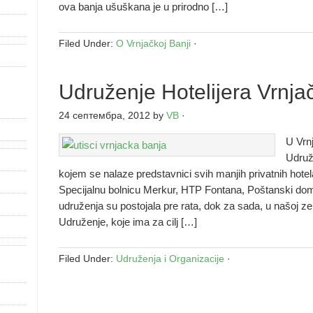
ova banja ušuškana je u prirodno […]
Filed Under:
O Vrnjačkoj Banji
·
Udruženje Hotelijera Vrnja
24 септембра, 2012
by
VB
·
U Vrnj
Udruže
kojem se nalaze predstavnici svih manjih privatnih hotela al
Specijalnu bolnicu Merkur, HTP Fontana, Poštanski dom
udruženja su postojala pre rata, dok za sada, u našoj z
Udruženje, koje ima za cilj […]
Filed Under:
Udruženja i Organizacije
·