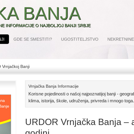
KA BANJA
SNE INFORMACIJE O NAJBOLJOJ BANJI SRBJE
JI
GDE SE SMESTITI?
UGOSTITELJSTVO
NEKRETNINE
 Vrnjačkoj Banji
Vrnjačka Banja Informacije
Korisne pojedinosti o našoj najpoznatijoj banji - geografs
klima, istorija, škole, udruženja, privreda i mnogo toga.
URDOR Vrnjačka Banja – ak
godini