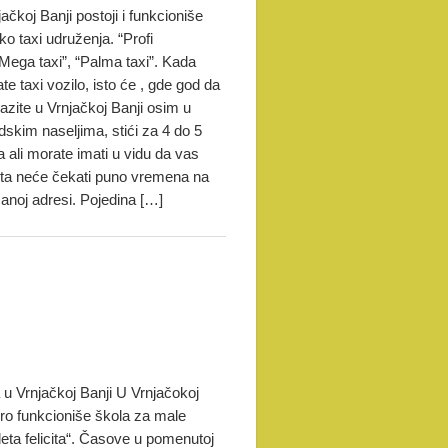
ačkoj Banji postoji i funkcioniše
ko taxi udruženja. “Profi
”Mega taxi”, “Palma taxi”. Kada
te taxi vozilo, isto će , gde god da
azite u Vrnjačkoj Banji osim u
dskim naseljima, stići za 4 do 5
 ali morate imati u vidu da vas
sta neće čekati puno vremena na
anoj adresi. Pojedina […]
 u Vrnjačkoj Banji U Vrnjačokoj
ro funkcioniše škola za male
leta felicita“. Časove u pomenutoj