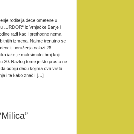
enje roditelja dece ometene u
ju „URDOR“ iz Vrnjačke Banje i
odine radi kao i prethodne nema
bitnijih izmena. Naime trenutno se
denciji udruženja nalazi 26
ika iako je maksimalni broj koji
ju 20. Razlog tome je što prosto ne
da odbiju decu kojima ova vrsta
ja i te kako znači. […]
Milica”