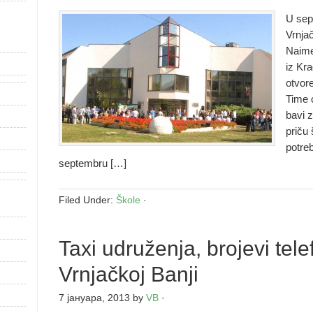
U sep
Vrnjač
Naime
iz Kra
otvore
Time 
bavi 
priču
potreb
septembru […]
Filed Under:
Škole
·
Taxi udruženja, brojevi tele
Vrnjačkoj Banji
7 јануара, 2013
by
VB
·