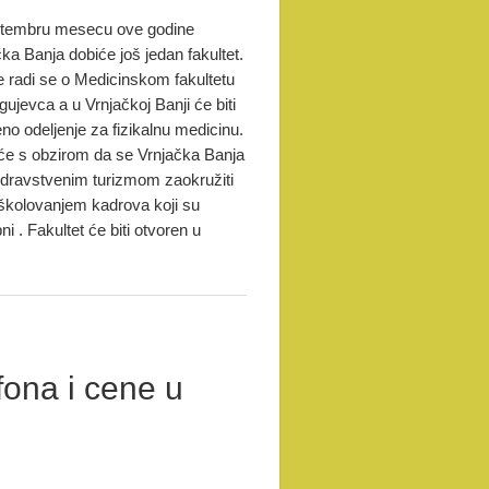
tembru mesecu ove godine
ka Banja dobiće još jedan fakultet.
 radi se o Medicinskom fakultetu
gujevca a u Vrnjačkoj Banji će biti
no odeljenje za fizikalnu medicinu.
će s obzirom da se Vrnjačka Banja
zdravstvenim turizmom zaokružiti
 školovanjem kadrova koji su
ni . Fakultet će biti otvoren u
fona i cene u