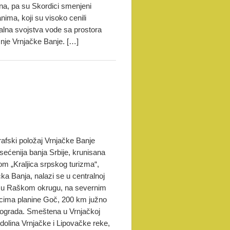
na, pa su Skordici smenjeni
nima, koji su visoko cenili
alna svojstva vode sa prostora
nje Vrnjačke Banje. […]
afski položaj Vrnjačke Banje
sećenija banja Srbije, krunisana
om „Kraljica srpskog turizma“,
ka Banja, nalazi se u centralnoj
i, u Raškom okrugu, na severnim
cima planine Goč, 200 km južno
ograda. Smeštena u Vrnjačkoj
 dolina Vrnjačke i Lipovačke reke,