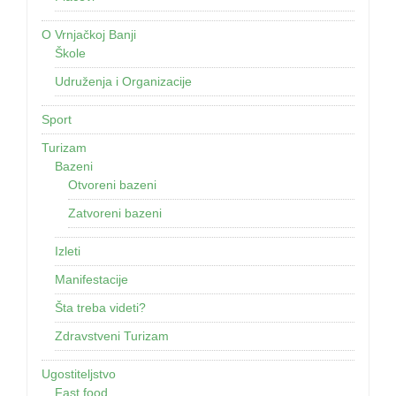
O Vrnjačkoj Banji
Škole
Udruženja i Organizacije
Sport
Turizam
Bazeni
Otvoreni bazeni
Zatvoreni bazeni
Izleti
Manifestacije
Šta treba videti?
Zdravstveni Turizam
Ugostiteljstvo
Fast food