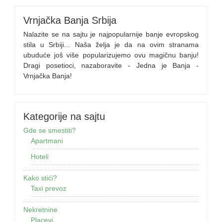
Vrnjačka Banja Srbija
Nalazite se na sajtu je najpopularnije banje evropskog
stila u Srbiji... Naša želja je da na ovim stranama
ubuduće još više popularizujemo ovu magičnu banju!
Dragi posetioci, nazaboravite - Jedna je Banja -
Vrnjačka Banja!
Kategorije na sajtu
Gde se smestiti?
Apartmani
Hoteli
Kako stići?
Taxi prevoz
Nekretnine
Placevi