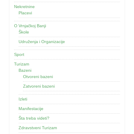
Nekretnine
Placevi
O Vrnjačkoj Banji
Škole
Udruženja i Organizacije
Sport
Turizam
Bazeni
Otvoreni bazeni
Zatvoreni bazeni
Izleti
Manifestacije
Šta treba videti?
Zdravstveni Turizam