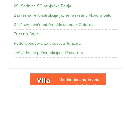
29. Sednica SO Vrnjačka Banja
Završena rekonstrukcija javne rasvete u Novom Selu
Književno veče održao Aleksandar Gatalica
Turnir u Štulcu
Podela vaučera za podsticaj turizma
Još jednа uspešnа аkcijа u Rsаvcimа