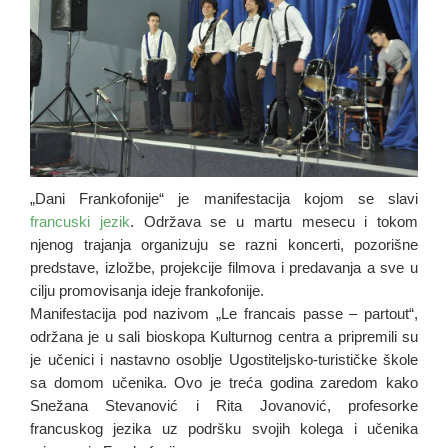
„Dani Frankofonije“ je manifestacija kojom se slavi
francuski jezik
. Održava se u martu mesecu i tokom
njenog trajanja organizuju se razni koncerti, pozorišne
predstave, izložbe, projekcije filmova i predavanja a sve u
cilju promovisanja ideje frankofonije.
Manifestacija pod nazivom „Le francais passe – partout“,
održana je u sali bioskopa Kulturnog centra a pripremili su
je učenici i nastavno osoblje Ugostiteljsko-turističke škole
sa domom učenika. Ovo je trećа godinа zаredom kаko
Snežаnа Stevаnović i Ritа Jovаnović, profesorke
frаncuskog jezikа uz podršku svojih kolegа i učenikа