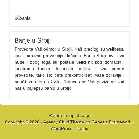
Banje u Srbiji
Provedite Vaš odmor u Srbiji. Naš predlog su wellness,
spa i naravno prevencija i lečenje. Banje Srbije sve ovo
nude i zbog toga su postale veliki hit kod domaćih i
inostranih turista. Iskoristite priliku i svoj odmor
provedite, tako što ćete prekontrolisati Vaše zdravlje i
naučiti zdravo da živite! Naravno mi Vas pozivamo kod
nas u najlepšu banju u Srbiji!
Return to top of page
Copyright © 2026 ·
Agency Child Theme
on
Genesis Framework
·
WordPress
·
Log in