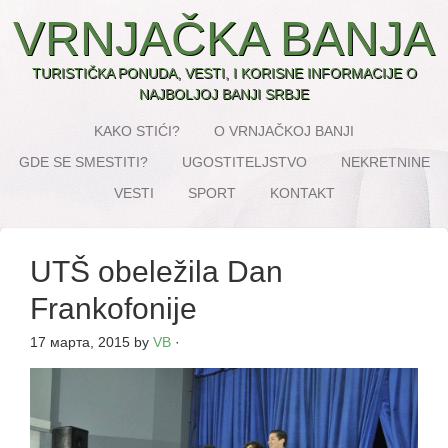
VRNJAČKA BANJA
TURISTIČKA PONUDA, VESTI, I KORISNE INFORMACIJE O
NAJBOLJOJ BANJI SRBJE
KAKO STIĆI?
O VRNJAČKOJ BANJI
GDE SE SMESTITI?
UGOSTITELJSTVO
NEKRETNINE
VESTI
SPORT
KONTAKT
UTŠ obeležila Dan
Frankofonije
17 марта, 2015
by
VB
·