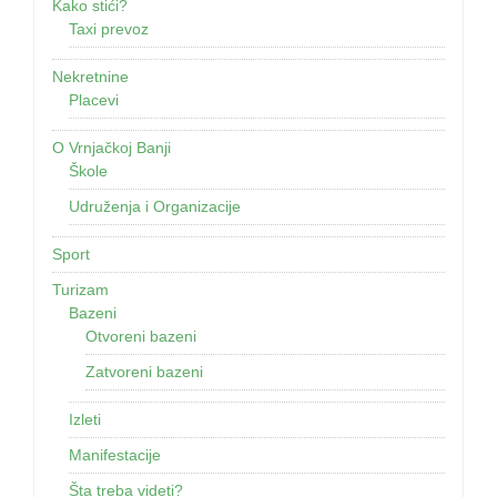
Kako stići?
Taxi prevoz
Nekretnine
Placevi
O Vrnjačkoj Banji
Škole
Udruženja i Organizacije
Sport
Turizam
Bazeni
Otvoreni bazeni
Zatvoreni bazeni
Izleti
Manifestacije
Šta treba videti?