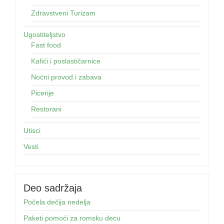
Zdravstveni Turizam
Ugostiteljstvo
Fast food
Kafići i poslastičarnice
Noćni provod i zabava
Picerije
Restorani
Utisci
Vesti
Deo sadržaja
Počela dečija nedelja
Paketi pomoći za romsku decu