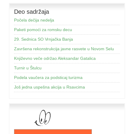
Deo sadržaja
Počela dečija nedelja
Paketi pomoći za romsku decu
29. Sednica SO Vrnjačka Banja
Završena rekonstrukcija javne rasvete u Novom Selu
Književno veče održao Aleksandar Gatalica
Turnir u Štulcu
Podela vaučera za podsticaj turizma
Još jednа uspešnа аkcijа u Rsаvcimа