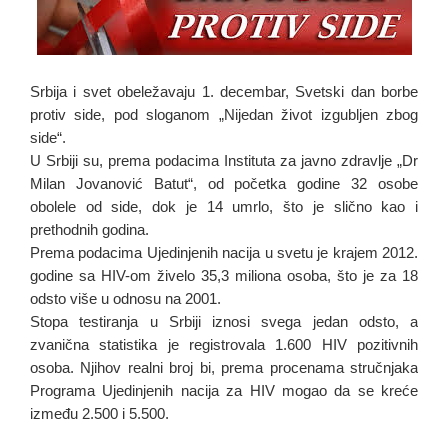
Srbija i svet obeležavaju 1. decembar, Svetski dan borbe
protiv side, pod sloganom „Nijedan život izgubljen zbog
side“.
U Srbiji su, prema podacima Instituta za javno zdravlje „Dr
Milan Jovanović Batut“, od početka godine 32 osobe
obolele od side, dok je 14 umrlo, što je slično kao i
prethodnih godina.
Prema podacima Ujedinjenih nacija u svetu je krajem 2012.
godine sa HIV-om živelo 35,3 miliona osoba, što je za 18
odsto više u odnosu na 2001.
Stopa testiranja u Srbiji iznosi svega jedan odsto, a
zvanična statistika je registrovala 1.600 HIV pozitivnih
osoba. Njihov realni broj bi, prema procenama stručnjaka
Programa Ujedinjenih nacija za HIV mogao da se kreće
između 2.500 i 5.500.