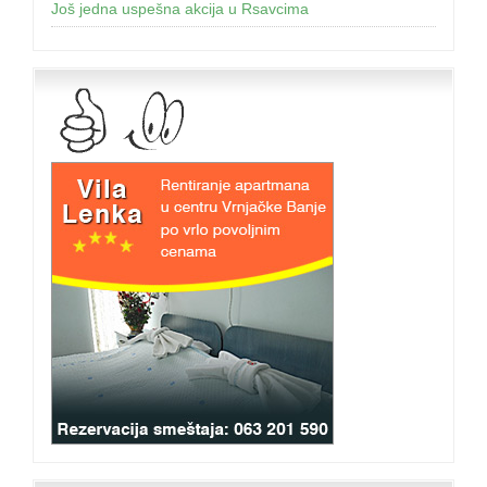
Još jednа uspešnа аkcijа u Rsаvcimа