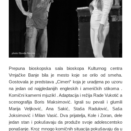
Prepuna bioskopska sala bioskopa Kulturnog centra
Vrnjačke Banje bila je mesto koje se orilo od smeha.
Gostovala je predstava „Cimeri“ koja je uradjena po uzoru
na jedan od najgledanijih engleskih i američkih stikoma .
Komični kamerni mjuzikl . Adaptacija i režija Rade Vukotić a
scenografija Boris Maksimović. Igrali su pevali i glumili
Marija Veljković, Ana Sakić, Staša Radulović, Saša
Joksimović i Milan Vasić. Dva prijatelja, Kole i Zoran, dele
jedan stan i pokušavaju da produže svoje adolescentsko
ponašanje. Kroz mnogo komičnih situacija pokušavaju da u