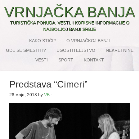
VRNJAČKA BANJA
TURISTIČKA PONUDA, VESTI, I KORISNE INFORMACIJE O
NAJBOLJOJ BANJI SRBJE
KAKO STIĆI?
O VRNJAČKOJ BANJI
GDE SE SMESTITI?
UGOSTITELJSTVO
NEKRETNINE
VESTI
SPORT
KONTAKT
Predstava “Cimeri”
26 маја, 2013
by
VB
·