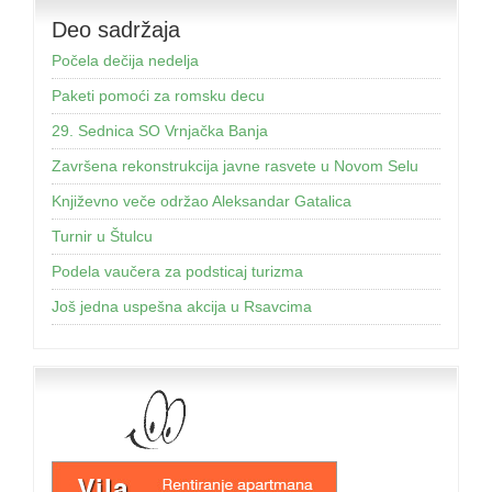
Deo sadržaja
Počela dečija nedelja
Paketi pomoći za romsku decu
29. Sednica SO Vrnjačka Banja
Završena rekonstrukcija javne rasvete u Novom Selu
Književno veče održao Aleksandar Gatalica
Turnir u Štulcu
Podela vaučera za podsticaj turizma
Još jednа uspešnа аkcijа u Rsаvcimа