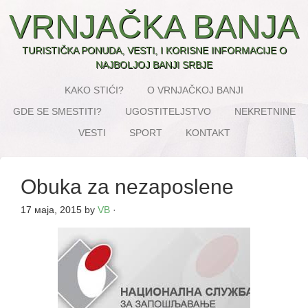
VRNJAČKA BANJA
TURISTIČKA PONUDA, VESTI, I KORISNE INFORMACIJE O
NAJBOLJOJ BANJI SRBJE
KAKO STIĆI?
O VRNJAČKOJ BANJI
GDE SE SMESTITI?
UGOSTITELJSTVO
NEKRETNINE
VESTI
SPORT
KONTAKT
Obuka za nezaposlene
17 маја, 2015
by
VB
·