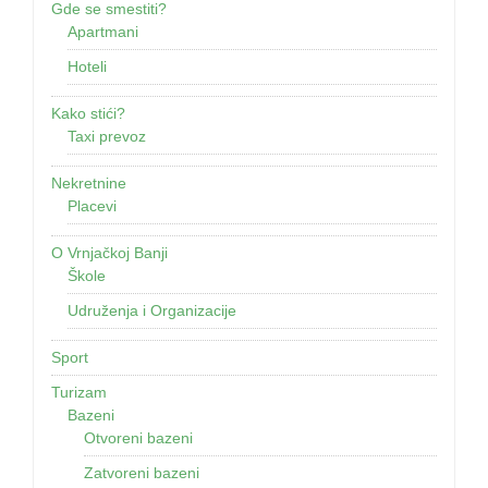
Gde se smestiti?
Apartmani
Hoteli
Kako stići?
Taxi prevoz
Nekretnine
Placevi
O Vrnjačkoj Banji
Škole
Udruženja i Organizacije
Sport
Turizam
Bazeni
Otvoreni bazeni
Zatvoreni bazeni