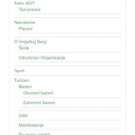
Kako stići?
Taxi prevoz
Nekretnine
Placevi
O Vrnjačkoj Banji
Škole
Udruženja i Organizacije
Sport
Turizam
Bazeni
Otvoreni bazeni
Zatvoreni bazeni
Izleti
Manifestacije
Šta treba videti?