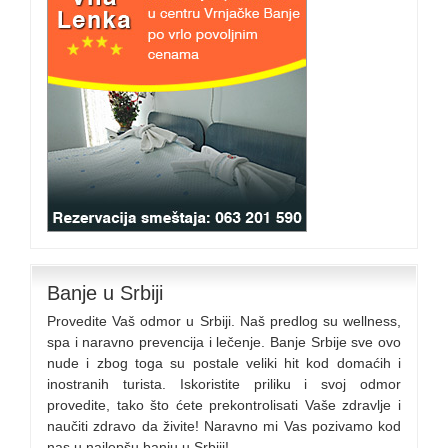
Banje u Srbiji
Provedite Vaš odmor u Srbiji. Naš predlog su wellness,
spa i naravno prevencija i lečenje. Banje Srbije sve ovo
nude i zbog toga su postale veliki hit kod domaćih i
inostranih turista. Iskoristite priliku i svoj odmor
provedite, tako što ćete prekontrolisati Vaše zdravlje i
naučiti zdravo da živite! Naravno mi Vas pozivamo kod
nas u najlepšu banju u Srbiji!