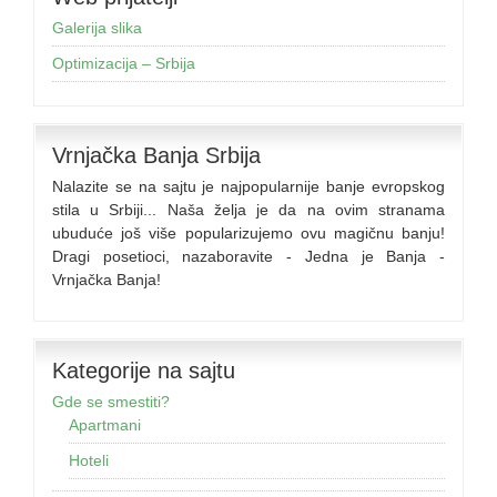
Galerija slika
Optimizacija – Srbija
Vrnjačka Banja Srbija
Nalazite se na sajtu je najpopularnije banje evropskog
stila u Srbiji... Naša želja je da na ovim stranama
ubuduće još više popularizujemo ovu magičnu banju!
Dragi posetioci, nazaboravite - Jedna je Banja -
Vrnjačka Banja!
Kategorije na sajtu
Gde se smestiti?
Apartmani
Hoteli