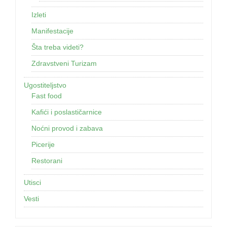
Izleti
Manifestacije
Šta treba videti?
Zdravstveni Turizam
Ugostiteljstvo
Fast food
Kafići i poslastičarnice
Noćni provod i zabava
Picerije
Restorani
Utisci
Vesti