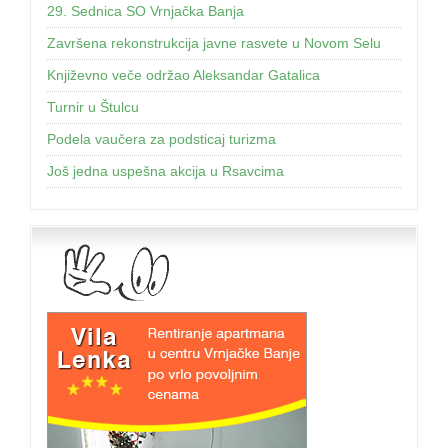
29. Sednica SO Vrnjačka Banja
Završena rekonstrukcija javne rasvete u Novom Selu
Književno veče održao Aleksandar Gatalica
Turnir u Štulcu
Podela vaučera za podsticaj turizma
Još jednа uspešnа аkcijа u Rsаvcimа