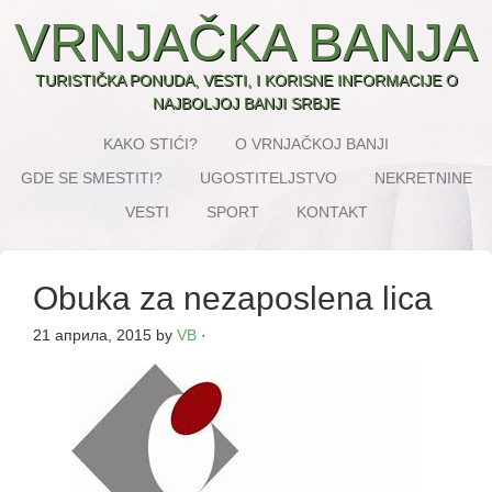
VRNJAČKA BANJA
TURISTIČKA PONUDA, VESTI, I KORISNE INFORMACIJE O
NAJBOLJOJ BANJI SRBJE
KAKO STIĆI?
O VRNJAČKOJ BANJI
GDE SE SMESTITI?
UGOSTITELJSTVO
NEKRETNINE
VESTI
SPORT
KONTAKT
Obuka za nezaposlena lica
21 априла, 2015
by
VB
·