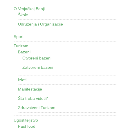
O Vrnjačkoj Banji
Škole
Udruženja i Organizacije
Sport
Turizam
Bazeni
Otvoreni bazeni
Zatvoreni bazeni
Izleti
Manifestacije
Šta treba videti?
Zdravstveni Turizam
Ugostiteljstvo
Fast food