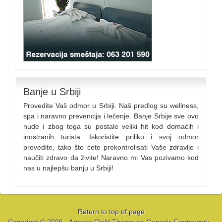
Banje u Srbiji
Provedite Vaš odmor u Srbiji. Naš predlog su wellness,
spa i naravno prevencija i lečenje. Banje Srbije sve ovo
nude i zbog toga su postale veliki hit kod domaćih i
inostranih turista. Iskoristite priliku i svoj odmor
provedite, tako što ćete prekontrolisati Vaše zdravlje i
naučiti zdravo da živite! Naravno mi Vas pozivamo kod
nas u najlepšu banju u Srbiji!
Return to top of page