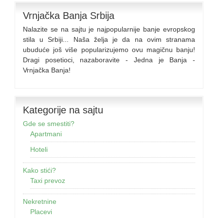
Vrnjačka Banja Srbija
Nalazite se na sajtu je najpopularnije banje evropskog
stila u Srbiji... Naša želja je da na ovim stranama
ubuduće još više popularizujemo ovu magičnu banju!
Dragi posetioci, nazaboravite - Jedna je Banja -
Vrnjačka Banja!
Kategorije na sajtu
Gde se smestiti?
Apartmani
Hoteli
Kako stići?
Taxi prevoz
Nekretnine
Placevi