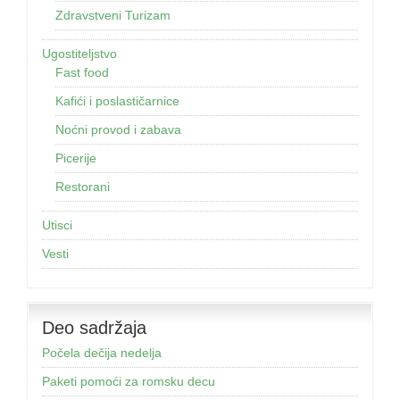
Zdravstveni Turizam
Ugostiteljstvo
Fast food
Kafići i poslastičarnice
Noćni provod i zabava
Picerije
Restorani
Utisci
Vesti
Deo sadržaja
Počela dečija nedelja
Paketi pomoći za romsku decu