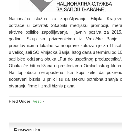
Nacionalna služba za zapošljavanje Filijala Kraljevo
održaće u četvrtak 23.aprila medijsku promociju mera
aktivne politike zapošljavanja i javnih poziva za 2015.
godinu. Skup sa privrednicima iz Vrnjačke Banje i
predstavnicima lokalne samouprave zakazan je za 11 sati
u velikoj sali SO Vrnjačka Banja. Istog dana u terminu od 10
sati biće održana obuka „Put do uspešnog preduzetnika“.
Obuka će biti održana u prostorijama Omladinskog kluba.
Na toj obuci nezaposlena lica koja žele da pokrenu
sopstveni biznis u prilici su da steknu potrebna znanja o
otvaranju firme i izradi biznis plana.
Filed Under:
Vesti
·
Preporuka