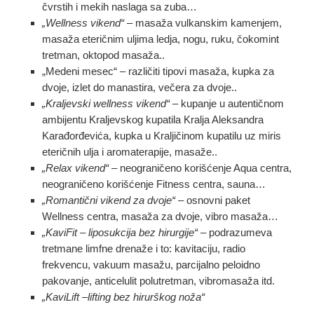
čvrstih i mekih naslaga sa zuba…
„Wellness vikend“
– masaža vulkanskim kamenjem,
masaža eteričnim uljima ledja, nogu, ruku, čokomint
tretman, oktopod masaža..
„Medeni mesec“ – različiti tipovi masaža, kupka za
dvoje, izlet do manastira, večera za dvoje..
„Kraljevski wellness vikend“
– kupanje u autentičnom
ambijentu Kraljevskog kupatila Kralja Aleksandra
Karađorđevića, kupka u Kraljičinom kupatilu uz miris
eteričnih ulja i aromaterapije, masaže..
„Relax vikend“
– neograničeno korišćenje Aqua centra,
neograničeno korišćenje Fitness centra, sauna…
„Romantični vikend za dvoje“
– osnovni paket
Wellness centra, masaža za dvoje, vibro masaža…
„KaviFit – liposukcija bez hirurgije“
– podrazumeva
tretmane limfne drenaže i to: kavitaciju, radio
frekvencu, vakuum masažu, parcijalno peloidno
pakovanje, anticelulit polutretman, vibromasaža itd.
„KaviLift –lifting bez hirurškog noža“