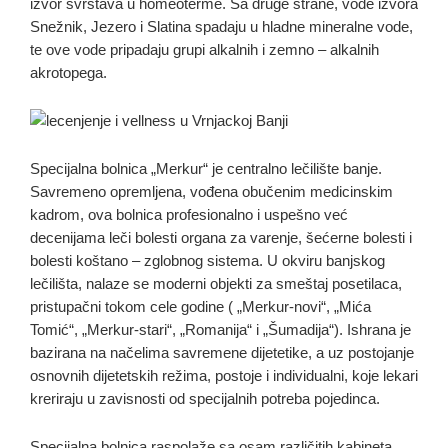
izvor svrstava u homeoterme. Sa druge strane, vode izvora
Snežnik, Jezero i Slatina spadaju u hladne mineralne vode,
te ove vode pripadaju grupi alkalnih i zemno – alkalnih
akrotopega.
Specijalna bolnica „Merkur“ je centralno lečilište banje.
Savremeno opremljena, vođena obučenim medicinskim
kadrom, ova bolnica profesionalno i uspešno već
decenijama leči bolesti organa za varenje, šećerne bolesti i
bolesti koštano – zglobnog sistema. U okviru banjskog
lečilišta, nalaze se moderni objekti za smeštaj posetilaca,
pristupačni tokom cele godine ( „Merkur-novi“, „Mića
Tomić“, „Merkur-stari“, „Romanija“ i „Šumadija“). Ishrana je
bazirana na načelima savremene dijetetike, a uz postojanje
osnovnih dijetetskih režima, postoje i individualni, koje lekari
kreriraju u zavisnosti od specijalnih potreba pojedinca.
Specijalna bolnica raspolaže sa osam različitih kabineta,