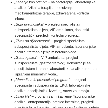
„Lečenje kao odmor“
– balneoterapija, laboratorijske
analize, fizikalna terapija, propisivanje
medikamentozne terapije, zdravstvena kontrola
lekara…
„Brza dijagnostika“
– pregledi specijalista i
subspecijalista, dijeta, VIP ambulanta, dopunski
specijalistički pregledi, kontrolni pregledi…
„Živeti sa dijabetesom“
– pregledi specijalista i
subspecijalista, dijeta, VIP ambulanta, laboratorijske
analize, tretman pijenja mineralnih voda…
„Gastro paket“
– VIP ambulanta, pregled
subspecijaliste (gastroenterolog), konsultacije sa
specijalistom ishrane, laboratorijske analize, tretman
ispijanjem mineralnih voda..
„Menadžerski preventivni program“
– pregledi
specijalista i subspecijalista, EKG, laboratorijske
analize, specijalistički izveštaj, savet za terapiju…
„Linea life“
– program za mršavljenje (laboratorijske
analize i antropometrija, pregled interniste, pregledi
specijalista, edukacija, tretmani za mršavljenje, šetnje