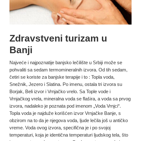
Zdravstveni turizam u
Banji
Najveće i najpoznatije banjsko lečilište u Srbiji može se
pohvaliti sa sedam termomineralnih izvora. Od tih sedam,
četiri se koriste za banjske terapije i to : Topla voda,
Snežnik, Jezero i Slatina. Po imenu, ostala tri izvora su
Borjak, Beli izvor i Vrnjačko vrelo. Sa Tople vode i
Vrnjačkog vrela, mineralna voda se flašira, a voda sa prvog
izvora, nadaleko je poznata pod imenom „Voda Vrnjci“.
Topla voda je najduže korišćen izvor Vrnjačke Banje, s
obzirom na to da je njegova voda, ljude lečila još u antičko
vreme. Voda ovog izvora, specifična je i po svojoj
temperaturi, koja je identična temperaturi ljudskog tela, što