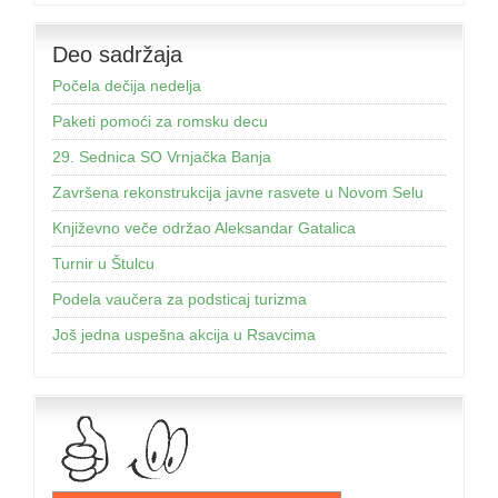
Deo sadržaja
Počela dečija nedelja
Paketi pomoći za romsku decu
29. Sednica SO Vrnjačka Banja
Završena rekonstrukcija javne rasvete u Novom Selu
Književno veče održao Aleksandar Gatalica
Turnir u Štulcu
Podela vaučera za podsticaj turizma
Još jednа uspešnа аkcijа u Rsаvcimа