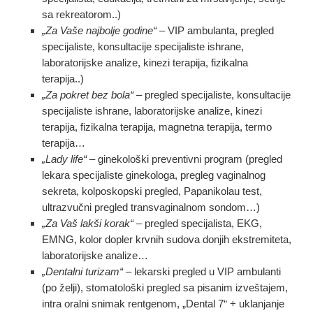
sa rekreatorom..)
„Za Vaše najbolje godine“
– VIP ambulanta, pregled
specijaliste, konsultacije specijaliste ishrane,
laboratorijske analize, kinezi terapija, fizikalna
terapija..)
„Za pokret bez bola“
– pregled specijaliste, konsultacije
specijaliste ishrane, laboratorijske analize, kinezi
terapija, fizikalna terapija, magnetna terapija, termo
terapija…
„Lady life“
– ginekološki preventivni program (pregled
lekara specijaliste ginekologa, pregleg vaginalnog
sekreta, kolposkopski pregled, Papanikolau test,
ultrazvučni pregled transvaginalnom sondom…)
„Za Vaš lakši korak“
– pregled specijalista, EKG,
EMNG, kolor dopler krvnih sudova donjih ekstremiteta,
laboratorijske analize…
„Dentalni turizam“
– lekarski pregled u VIP ambulanti
(po želji), stomatološki pregled sa pisanim izveštajem,
intra oralni snimak rentgenom, „Dental 7“ + uklanjanje