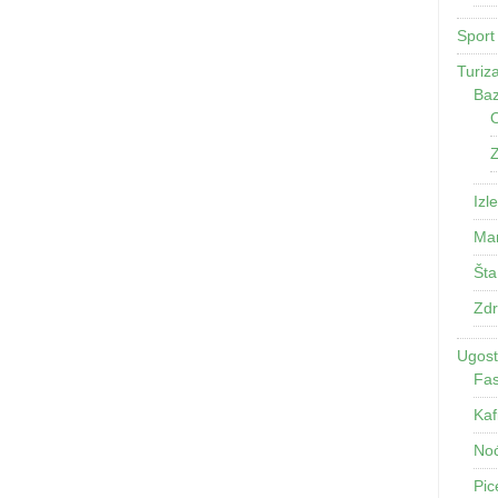
Sport
Turiz
Baz
O
Z
Izle
Man
Šta
Zdr
Ugosti
Fas
Kaf
Noć
Pic