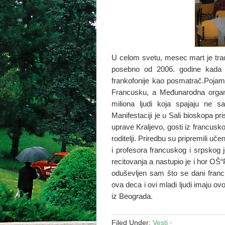
U celom svetu, mesec mart je tradi
posebno od 2006. godine kada se
frankofonije kao posmatrač.Pojam 
Francusku, a Međunarodna organiz
miliona ljudi koja spajaju ne s
Manifestaciji je u Sali bioskopa p
uprave Kraljevo, gosti iz francuskog
roditelji. Priredbu su pripremili u
i profesora francuskog i srpskog j
recitovanja a nastupio je i hor OŠ
oduševljen sam što se dani franc
ova deca i ovi mladi ljudi imaju ovo
iz Beograda.
Filed Under:
Vesti
·