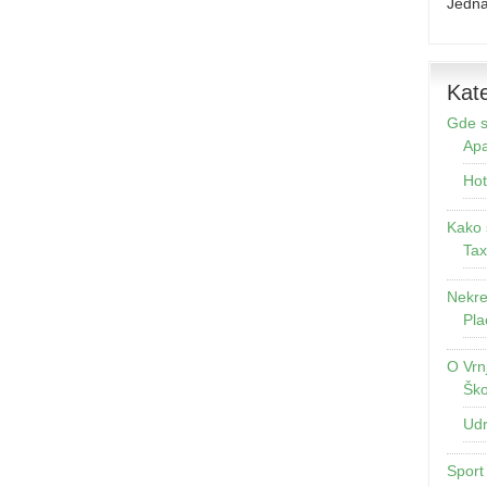
Jedna
Kate
Gde s
Apa
Hot
Kako 
Tax
Nekre
Pla
O Vrn
Ško
Udr
Sport