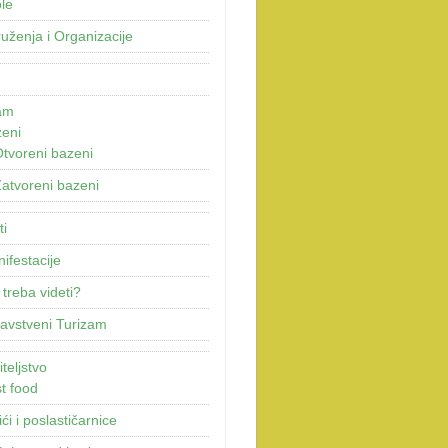
le
uženja i Organizacije
am
eni
tvoreni bazeni
atvoreni bazeni
ti
ifestacije
 treba videti?
avstveni Turizam
teljstvo
t food
ići i poslastičarnice