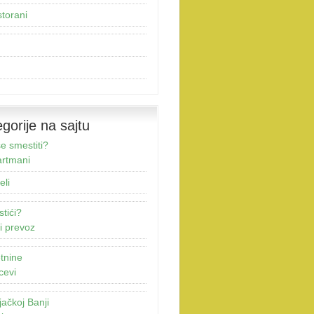
torani
gorije na sajtu
e smestiti?
rtmani
eli
stići?
i prevoz
tnine
cevi
jačkoj Banji