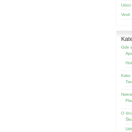
Utisci
Vesti
Kate
Gde s
Apa
Hot
Kako 
Tax
Nekre
Pla
O Vrn
Ško
Udr