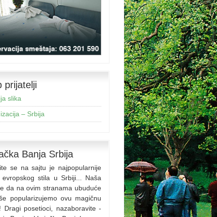
prijatelji
ja slika
zacija – Srbija
ačka Banja Srbija
ite se na sajtu je najpopularnije
 evropskog stila u Srbiji... Naša
 je da na ovim stranama ubuduće
iše popularizujemo ovu magičnu
! Dragi posetioci, nazaboravite -