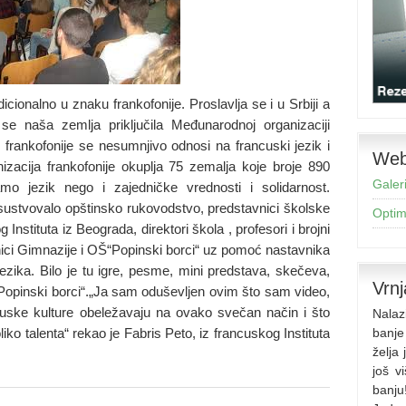
cionalno u znaku frankofonije. Proslavlja se i u Srbiji a
 naša zemlja priključila Međunarodnoj organizaciji
frankofonije se nesumnjivo odnosi na francuski jezik i
Web 
acija frankofonije okuplja 75 zemalja koje broje 890
Galeri
amo jezik nego i zajedničke vrednosti i solidarnost.
risustvovalo opštinsko rukovodstvo, predstavnici školske
Optimi
 Instituta iz Beograda, direktori škola , profesori i brojni
čenici Gimnazije i OŠ“Popinski borci“ uz pomoć nastavnika
ezika. Bilo je tu igre, pesme, mini predstava, skečeva,
Vrnj
“Popinski borci“.„Ja sam oduševljen ovim što sam video,
uske kulture obeležavaju na ovako svečan način i što
Nalaz
liko talenta“ rekao je Fabris Peto, iz francuskog Instituta
banje
želja
još v
banju