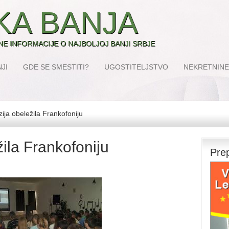
KA BANJA
SNE INFORMACIJE O NAJBOLJOJ BANJI SRBJE
JI
GDE SE SMESTITI?
UGOSTITELJSTVO
NEKRETNINE
ja obeležila Frankofoniju
ila Frankofoniju
Pre