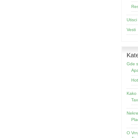
Res
Utisci
Vesti
Kate
Gde s
Apa
Hot
Kako 
Tax
Nekre
Pla
O Vrn