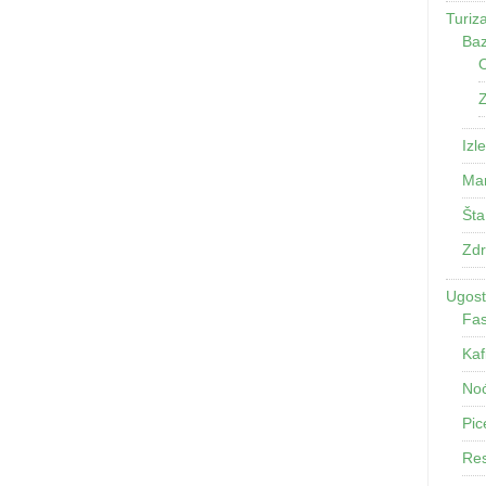
Turiz
Baz
O
Z
Izle
Man
Šta
Zdr
Ugosti
Fas
Kaf
Noć
Pic
Res