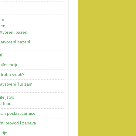
am
eni
tvoreni bazeni
atvoreni bazeni
ti
ifestacije
 treba videti?
avstveni Turizam
teljstvo
t food
ići i poslastičarnice
ni provod i zabava
erije