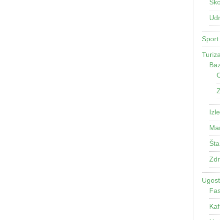
Ško
Udr
Sport
Turiz
Baz
O
Z
Izle
Man
Šta
Zdr
Ugosti
Fas
Kaf