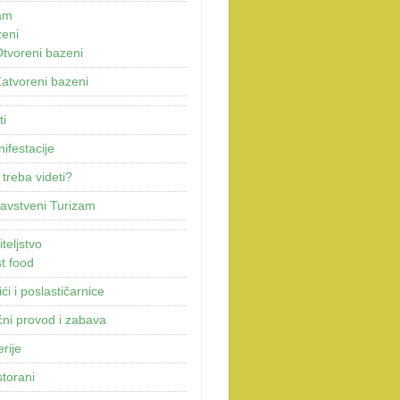
am
eni
tvoreni bazeni
atvoreni bazeni
ti
ifestacije
 treba videti?
avstveni Turizam
teljstvo
t food
ići i poslastičarnice
ni provod i zabava
erije
torani