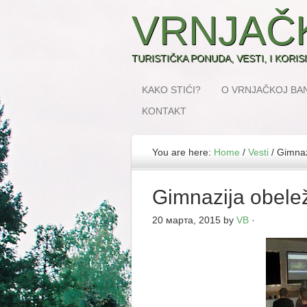
VRNJAČ
TURISTIČKA PONUDA, VESTI, I KORI
KAKO STIĆI?
O VRNJAČKOJ BAN
KONTAKT
You are here:
Home
/
Vesti
/
Gimnazi
Gimnazija obelež
20 марта, 2015
by
VB
·