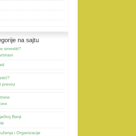
gorije na sajtu
e smestiti?
rtmani
eli
stići?
i prevoz
tnine
cevi
jačkoj Banji
le
uženja i Organizacije