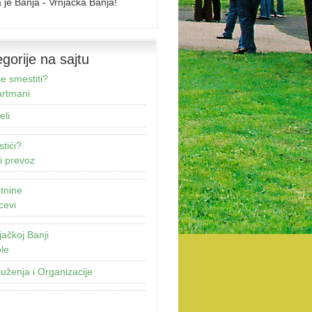
 je Banja - Vrnjačka Banja!
gorije na sajtu
e smestiti?
rtmani
eli
stići?
i prevoz
tnine
cevi
jačkoj Banji
le
uženja i Organizacije