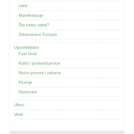
Izleti
Manifestacije
Šta treba videti?
Zdravstveni Turizam
Ugostiteljstvo
Fast food
Kafići i poslastičarnice
Noćni provod i zabava
Picerije
Restorani
Utisci
Vesti