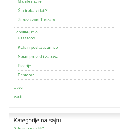
Manifestacije
Šta treba videti?
Zdravstveni Turizam
Ugostiteljstvo
Fast food
Kafići i poslastičarnice
Noćni provod i zabava
Picerije
Restorani
Utisci
Vesti
Kategorije na sajtu
Gde se smestiti?