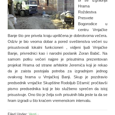
bi se izgradnja
Hrama
Roždestva
Presvete
Bogorodice u
centru Vrnjačke
Banje što pre privela kraju upriličena je dobrotvorna večera.
Odziv je bio veoma dobar a pored sveštenstva večeri su
prisustvovali lokalni funkcioneri , vidjeni ljudi Vrnjačke
Banje, privrednici kao i narodni poslanik Zoran Babić. Na
samom potku večeri najpre je prisutnima prezentovan
projekat Hrama od strane arhitekte Jeremića koji je rekao
da je zaista postojala potreba za izgradnjom jednog
ovakvog hrama u Vrnjačkoj Banji. Skup je pozdravio
predsednik vrnjačke Skupštine Rodoljub Džamić pročitavši
pismo predsednika koji je bio službeno sprečen da istoj
prisustvuje. Ono što je želja svih prisutnih bila jeste ta da se
hram izgradi u što kraćem vremenskom intervalu.
Filed Under:
Vesti
·