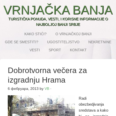
VRNJAČKA BANJA
TURISTIČKA PONUDA, VESTI, I KORISNE INFORMACIJE O
NAJBOLJOJ BANJI SRBJE
KAKO STIĆI?
O VRNJAČKOJ BANJI
GDE SE SMESTITI?
UGOSTITELJSTVO
NEKRETNINE
VESTI
SPORT
KONTAKT
Dobrotvorna večera za
izgradnju Hrama
6 фебруара, 2013
by
VB
·
Radi
obezbedjivanja
sredstava a kako