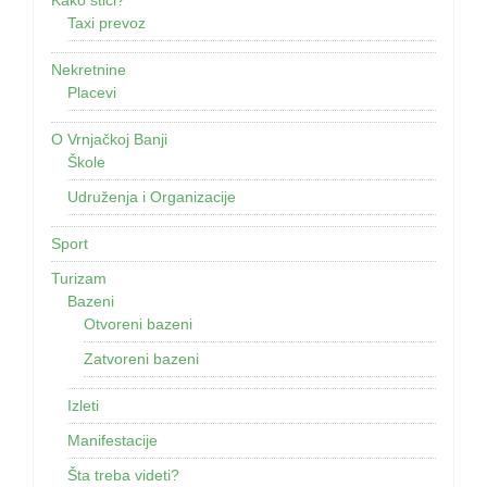
Kako stići?
Taxi prevoz
Nekretnine
Placevi
O Vrnjačkoj Banji
Škole
Udruženja i Organizacije
Sport
Turizam
Bazeni
Otvoreni bazeni
Zatvoreni bazeni
Izleti
Manifestacije
Šta treba videti?