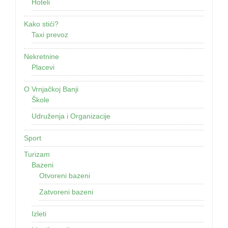
Hoteli
Kako stići?
Taxi prevoz
Nekretnine
Placevi
O Vrnjačkoj Banji
Škole
Udruženja i Organizacije
Sport
Turizam
Bazeni
Otvoreni bazeni
Zatvoreni bazeni
Izleti