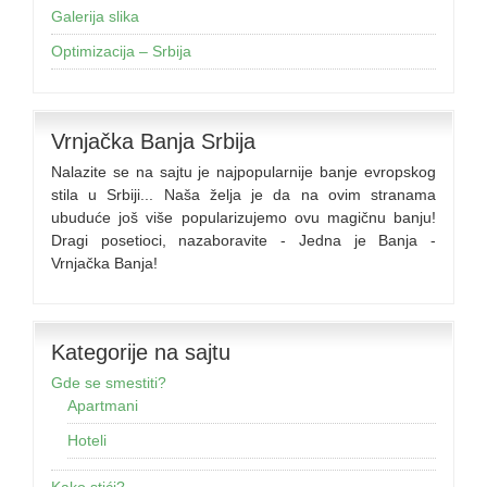
Galerija slika
Optimizacija – Srbija
Vrnjačka Banja Srbija
Nalazite se na sajtu je najpopularnije banje evropskog
stila u Srbiji... Naša želja je da na ovim stranama
ubuduće još više popularizujemo ovu magičnu banju!
Dragi posetioci, nazaboravite - Jedna je Banja -
Vrnjačka Banja!
Kategorije na sajtu
Gde se smestiti?
Apartmani
Hoteli