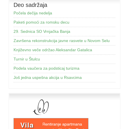
Deo sadržaja
Počela dečija nedelja
Paketi pomoći za romsku decu
29. Sednica SO Vrnjačka Banja
Završena rekonstrukcija javne rasvete u Novom Selu
Književno veče održao Aleksandar Gatalica
Turnir u Štulcu
Podela vaučera za podsticaj turizma
Još jednа uspešnа аkcijа u Rsаvcimа