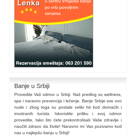
Banje u Srbiji
Provedite Vaš odmor u Srbiji. Naš predlog su wellness,
spa i naravno prevencija i lečenje. Banje Srbije sve ovo
nude i zbog toga su postale veliki hit kod domaćih i
inostranih turista. Iskoristite priliku i svoj odmor
provedite, tako što ćete prekontrolisati Vaše zdravlje i
naučiti zdravo da živite! Naravno mi Vas pozivamo kod
nas u najlepšu banju u Srbiji!