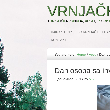
VRNJAČ
TURISTIČKA PONUDA, VESTI, I KORI
KAKO STIĆI?
O VRNJAČKOJ BAN
KONTAKT
You are here:
Home
/
Vesti
/
Dan oso
Dan osoba sa inv
6 децембра, 2014
by
VB
·