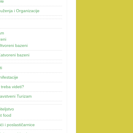
le
uženja i Organizacije
am
eni
tvoreni bazeni
atvoreni bazeni
ti
ifestacije
 treba videti?
avstveni Turizam
teljstvo
t food
ići i poslastičarnice