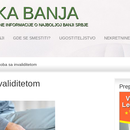
KA BANJA
SNE INFORMACIJE O NAJBOLJOJ BANJI SRBJE
JI
GDE SE SMESTITI?
UGOSTITELJSTVO
NEKRETNINE
ba sa invaliditetom
aliditetom
Pre