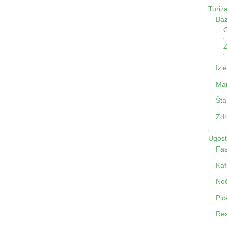
Turiz
Baz
O
Z
Izle
Man
Šta
Zdr
Ugosti
Fas
Kaf
Noć
Pic
Res