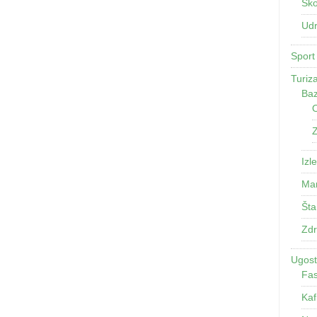
Ško
Udr
Sport
Turiz
Baz
O
Z
Izle
Man
Šta
Zdr
Ugosti
Fas
Kaf