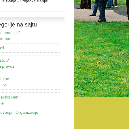
 je Banja - Vrnjačka Banja!
gorije na sajtu
e smestiti?
rtmani
eli
stići?
i prevoz
tnine
cevi
jačkoj Banji
le
uženja i Organizacije