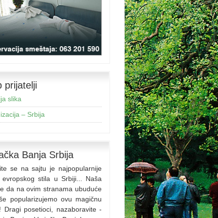
prijatelji
ja slika
zacija – Srbija
ačka Banja Srbija
ite se na sajtu je najpopularnije
 evropskog stila u Srbiji... Naša
 je da na ovim stranama ubuduće
iše popularizujemo ovu magičnu
! Dragi posetioci, nazaboravite -