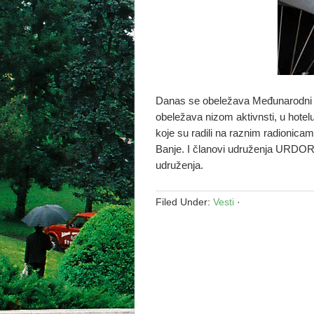
Danas se obeležava Međunarodni da
obeležava nizom aktivnsti, u hotel
koje su radili na raznim radionica
Banje. I članovi udruženja URDOR 
udruženja.
Filed Under:
Vesti
·