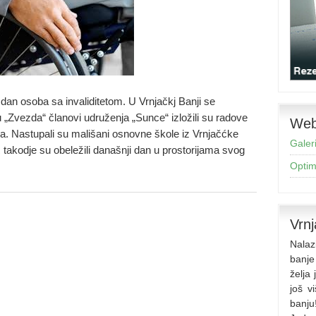
n osoba sa invaliditetom. U Vrnjačkj Banji se
u „Zvezda“ članovi udruženja „Sunce“ izložili su radove
Web 
ma. Nastupali su mališani osnovne škole iz Vrnjačćke
Galeri
takodje su obeležili današnji dan u prostorijama svog
Optimi
Vrnj
Nalaz
banje
želja
još v
banju