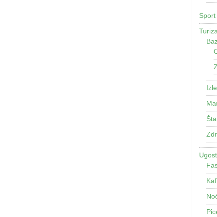
Sport
Turiz
Baz
O
Z
Izle
Man
Šta
Zdr
Ugosti
Fas
Kaf
Noć
Pic