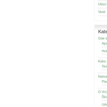
Utisci
Vesti
Kate
Gde s
Apa
Hot
Kako 
Tax
Nekre
Pla
O Vrn
Ško
Udr