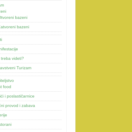
am
eni
tvoreni bazeni
atvoreni bazeni
ti
ifestacije
 treba videti?
avstveni Turizam
teljstvo
t food
ići i poslastičarnice
ni provod i zabava
erije
torani