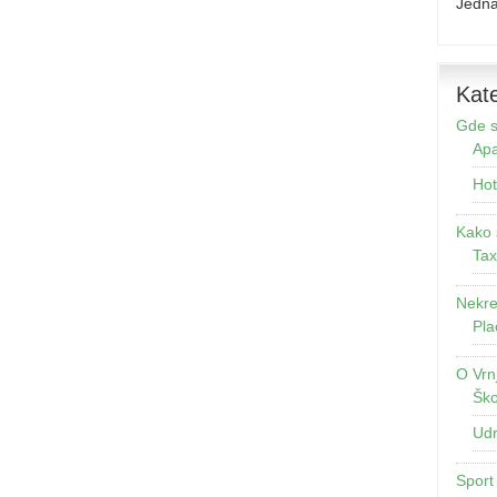
Jedna
Kate
Gde s
Apa
Hot
Kako 
Tax
Nekre
Pla
O Vrn
Ško
Udr
Sport