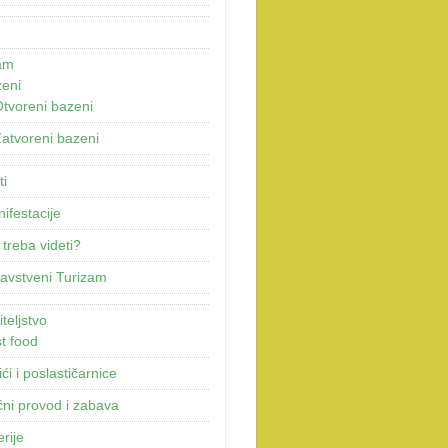
am
eni
tvoreni bazeni
atvoreni bazeni
ti
ifestacije
 treba videti?
avstveni Turizam
teljstvo
t food
ići i poslastičarnice
ni provod i zabava
erije