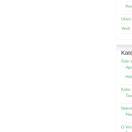
Res
Utisci
Vesti
Kate
Gde s
Apa
Hot
Kako 
Tax
Nekre
Pla
O Vrn