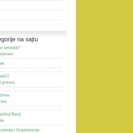
gorije na sajtu
e smestiti?
rtmani
eli
stići?
i prevoz
tnine
cevi
jačkoj Banji
le
uženja i Organizacije