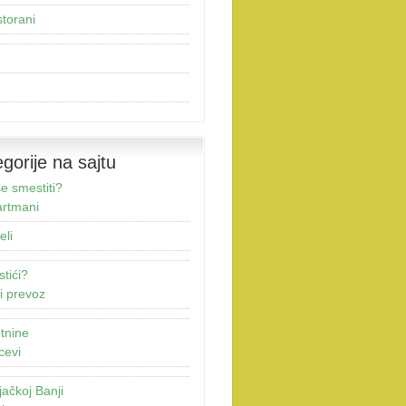
torani
gorije na sajtu
e smestiti?
rtmani
eli
stići?
i prevoz
tnine
cevi
jačkoj Banji