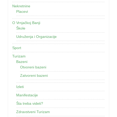
Nekretnine
Placevi
O Vrnjačkoj Banji
Škole
Udruženja i Organizacije
Sport
Turizam
Bazeni
Otvoreni bazeni
Zatvoreni bazeni
Izleti
Manifestacije
Šta treba videti?
Zdravstveni Turizam