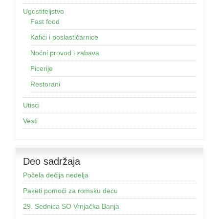
Ugostiteljstvo
Fast food
Kafići i poslastičarnice
Noćni provod i zabava
Picerije
Restorani
Utisci
Vesti
Deo sadržaja
Počela dečija nedelja
Paketi pomoći za romsku decu
29. Sednica SO Vrnjačka Banja