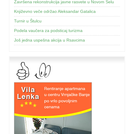
Završena rekonstrukcija javne rasvete u Novom Selu
Književno veče održao Aleksandar Gatalica
Turnir u Štulcu
Podela vaučera za podsticaj turizma
Još jednа uspešnа аkcijа u Rsаvcimа