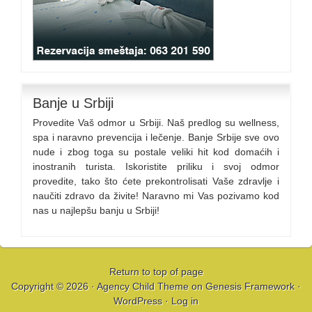
Banje u Srbiji
Provedite Vaš odmor u Srbiji. Naš predlog su wellness,
spa i naravno prevencija i lečenje. Banje Srbije sve ovo
nude i zbog toga su postale veliki hit kod domaćih i
inostranih turista. Iskoristite priliku i svoj odmor
provedite, tako što ćete prekontrolisati Vaše zdravlje i
naučiti zdravo da živite! Naravno mi Vas pozivamo kod
nas u najlepšu banju u Srbiji!
Return to top of page
Copyright © 2026 ·
Agency Child Theme
on
Genesis Framework
·
WordPress
·
Log in