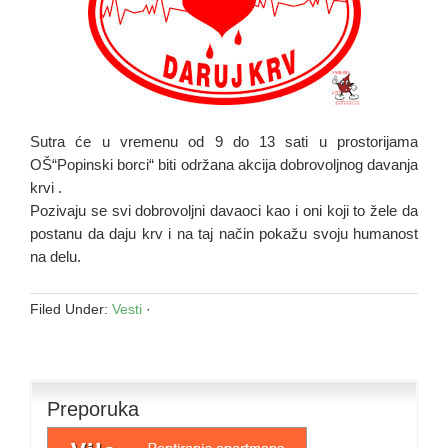
Sutra će u vremenu od 9 do 13 sati u prostorijama
OŠ“Popinski borci“ biti održana akcija dobrovoljnog davanja
krvi .
Pozivaju se svi dobrovoljni davaoci kao i oni koji to žele da
postanu da daju krv i na taj način pokažu svoju humanost
na delu.
Filed Under:
Vesti
·
Preporuka