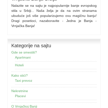
Nalazite se na sajtu je najpopularnije banje evropskog
stila u Srbiji... Naša želja je da na ovim stranama
ubuduće još više popularizujemo ovu magičnu banju!
Dragi posetioci, nazaboravite - Jedna je Banja -
Vrnjačka Banja!
Kategorije na sajtu
Gde se smestiti?
Apartmani
Hoteli
Kako stići?
Taxi prevoz
Nekretnine
Placevi
O Vrnjačkoj Banji