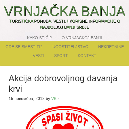
VRNJAČKA BANJA
TURISTIČKA PONUDA, VESTI, I KORISNE INFORMACIJE O
NAJBOLJOJ BANJI SRBJE
KAKO STIĆI?
O VRNJAČKOJ BANJI
GDE SE SMESTITI?
UGOSTITELJSTVO
NEKRETNINE
VESTI
SPORT
KONTAKT
Akcija dobrovoljnog davanja
krvi
15 новембра, 2013
by
VB
·