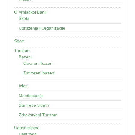
O Vrnjačkoj Banji
Škole
Udruženja i Organizacije
Sport
Turizam
Bazeni
Otvoreni bazeni
Zatvoreni bazeni
Izleti
Manifestacije
Šta treba videti?
Zdravstveni Turizam
Ugostiteljstvo
Fast food