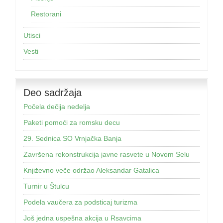
Restorani
Utisci
Vesti
Deo sadržaja
Počela dečija nedelja
Paketi pomoći za romsku decu
29. Sednica SO Vrnjačka Banja
Završena rekonstrukcija javne rasvete u Novom Selu
Književno veče održao Aleksandar Gatalica
Turnir u Štulcu
Podela vaučera za podsticaj turizma
Još jednа uspešnа аkcijа u Rsаvcimа