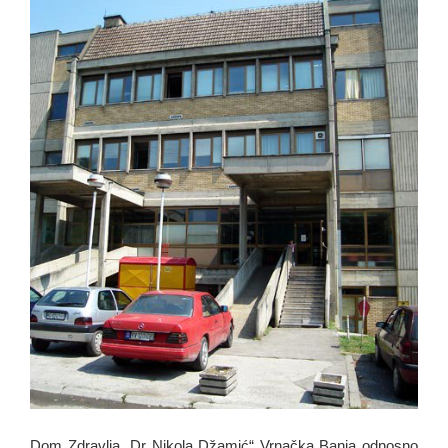
Dom Zdravlja „Dr Nikola Džamić“ Vrnačka Banja odnosno