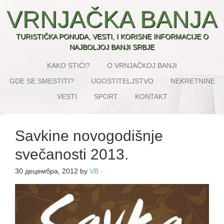
VRNJAČKA BANJA
TURISTIČKA PONUDA, VESTI, I KORISNE INFORMACIJE O
NAJBOLJOJ BANJI SRBJE
KAKO STIĆI?
O VRNJAČKOJ BANJI
GDE SE SMESTITI?
UGOSTITELJSTVO
NEKRETNINE
VESTI
SPORT
KONTAKT
Savkine novogodišnje
svečanosti 2013.
30 децембра, 2012
by
VB
·