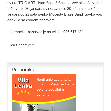
svirka TRIO ART i Ivan Spasić Spasa . Već sledeće večeri
u četvrtak 03. januara svirka „vesele 80-te“ a u petak 4.
januara od 22 sata svirka Modesty Blaze Band. Savka vas
očekuje sa dobrom zabavom.
Informacije i rezervacije na telefon 036 617 434
Filed Under:
Vesti
·
Preporuka