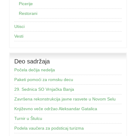
Picerije
Restorani
Utisci
Vesti
Deo sadržaja
Počela dečija nedelja
Paketi pomoći za romsku decu
29. Sednica SO Vrnjačka Banja
Završena rekonstrukcija javne rasvete u Novom Selu
Književno veče održao Aleksandar Gatalica
Turnir u Štulcu
Podela vaučera za podsticaj turizma