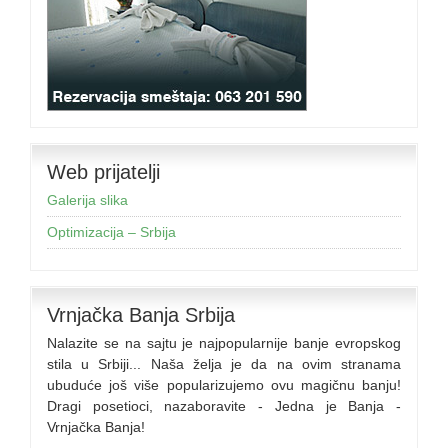
Web prijatelji
Galerija slika
Optimizacija – Srbija
Vrnjačka Banja Srbija
Nalazite se na sajtu je najpopularnije banje evropskog
stila u Srbiji... Naša želja je da na ovim stranama
ubuduće još više popularizujemo ovu magičnu banju!
Dragi posetioci, nazaboravite - Jedna je Banja -
Vrnjačka Banja!