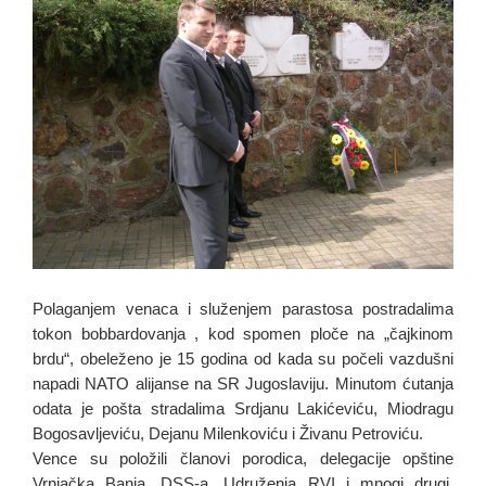
Polaganjem venaca i služenjem parastosa postradalima
tokon bobbardovanja , kod spomen ploče na „čajkinom
brdu“, obeleženo je 15 godina od kada su počeli vazdušni
napadi NATO alijanse na SR Jugoslaviju. Minutom ćutanja
odata je pošta stradalima Srdjanu Lakićeviću, Miodragu
Bogosavljeviću, Dejanu Milenkoviću i Živanu Petroviću.
Vence su položili članovi porodica, delegacije opštine
Vrnjačka Banja, DSS-a, Udruženja RVI i mnogi drugi.