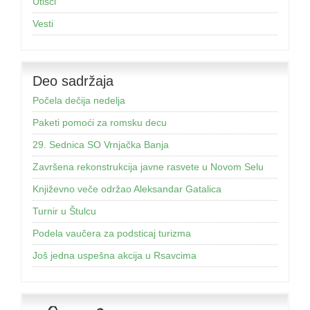
Utisci
Vesti
Deo sadržaja
Počela dečija nedelja
Paketi pomoći za romsku decu
29. Sednica SO Vrnjačka Banja
Završena rekonstrukcija javne rasvete u Novom Selu
Književno veče održao Aleksandar Gatalica
Turnir u Štulcu
Podela vaučera za podsticaj turizma
Još jednа uspešnа аkcijа u Rsаvcimа