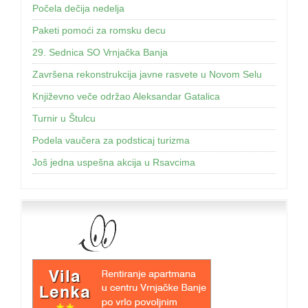
Počela dečija nedelja
Paketi pomoći za romsku decu
29. Sednica SO Vrnjačka Banja
Završena rekonstrukcija javne rasvete u Novom Selu
Književno veče održao Aleksandar Gatalica
Turnir u Štulcu
Podela vaučera za podsticaj turizma
Još jednа uspešnа аkcijа u Rsаvcimа