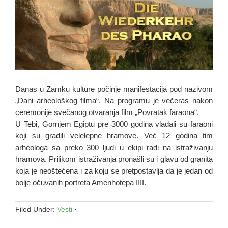
Danas u Zamku kulture počinje manifestacija pod nazivom
„Dani arheološkog filma“. Na programu je večeras nakon
ceremonije svečanog otvaranja film „Povratak faraona“.
U Tebi, Gornjem Egiptu pre 3000 godina vladali su faraoni
koji su gradili velelepne hramove. Već 12 godina tim
arheologa sa preko 300 ljudi u ekipi radi na istraživanju
hramova. Prilikom istraživanja pronašli su i glavu od granita
koja je neoštećena i za koju se pretpostavlja da je jedan od
bolje očuvanih portreta Amenhotepa IIII.
Filed Under:
Vesti
·