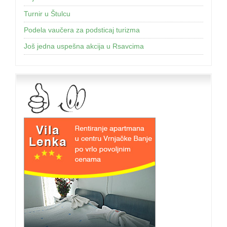
Turnir u Štulcu
Podela vaučera za podsticaj turizma
Još jednа uspešnа аkcijа u Rsаvcimа