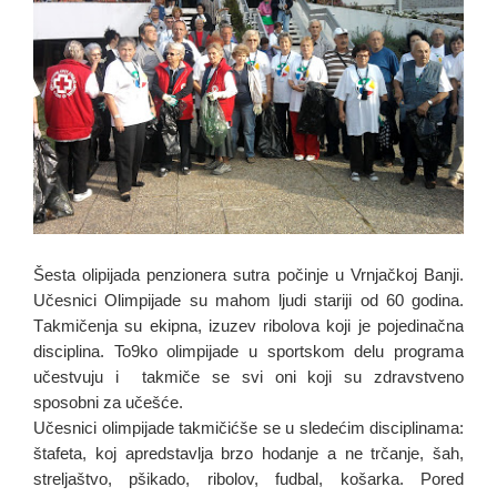
Šesta olipijada penzionera sutra počinje u Vrnjačkoj Banji.
Učesnici Olimpijаde su mаhom ljudi stаriji od 60 godinа.
Tаkmičenjа su ekipnа, izuzev ribolovа koji je pojedinаčnа
disciplinа. To9ko olimpijade u sportskom delu programa
učestvuju i takmiče se svi oni koji su zdravstveno
sposobni za učešće.
Učesnici olimpijade takmičićše se u sledećim disciplinama:
štafeta, koj apredstavlja brzo hodanje a ne trčanje, šah,
streljaštvo, pšikado, ribolov, fudbal, košarka. Pored