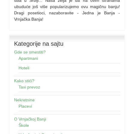
stila u Srbiji... Naša želja je da na ovim stranama
ubuduće još više popularizujemo ovu magičnu banju!
Dragi posetioci, nazaboravite - Jedna je Banja -
Vrnjačka Banja!
Kategorije na sajtu
Gde se smestiti?
Apartmani
Hoteli
Kako stići?
Taxi prevoz
Nekretnine
Placevi
O Vrnjačkoj Banji
Škole