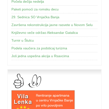
Počela dečija nedelja
Paketi pomoći za romsku decu
29. Sednica SO Vrnjačka Banja
Završena rekonstrukcija javne rasvete u Novom Selu
Književno veče održao Aleksandar Gatalica
Turnir u Štulcu
Podela vaučera za podsticaj turizma
Još jednа uspešnа аkcijа u Rsаvcimа