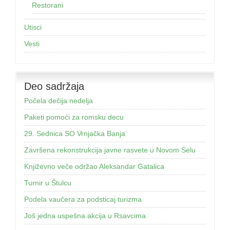
Restorani
Utisci
Vesti
Deo sadržaja
Počela dečija nedelja
Paketi pomoći za romsku decu
29. Sednica SO Vrnjačka Banja
Završena rekonstrukcija javne rasvete u Novom Selu
Književno veče održao Aleksandar Gatalica
Turnir u Štulcu
Podela vaučera za podsticaj turizma
Još jednа uspešnа аkcijа u Rsаvcimа