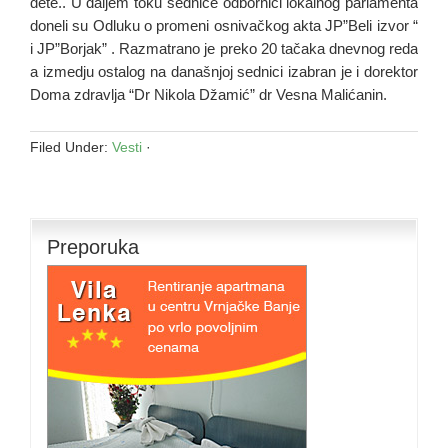
dete.. U daljem toku sednice odbornici lokalnog parlamenta
doneli su Odluku o promeni osnivačkog akta JP”Beli izvor “
i JP”Borjak” . Razmatrano je preko 20 tačaka dnevnog reda
a izmedju ostalog na današnjoj sednici izabran je i dorektor
Doma zdravlja “Dr Nikola Džamić” dr Vesna Malićanin.
Filed Under:
Vesti
·
Preporuka