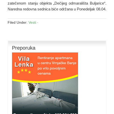
zatečenom stanju objekta „Dečijeg odmarališta Buljarice“.
Naredna redovna sednica biće održana u Ponedeljak 08.04.
Filed Under:
Vesti
·
Preporuka