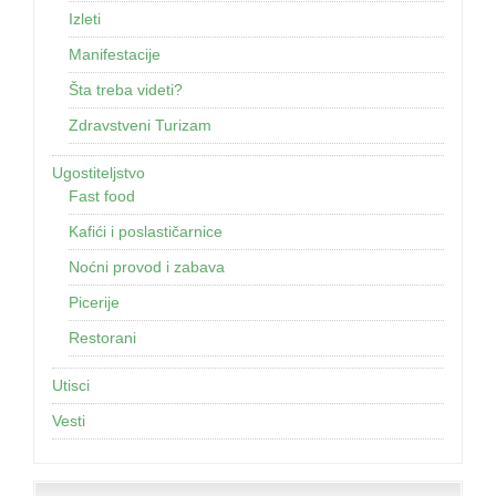
Izleti
Manifestacije
Šta treba videti?
Zdravstveni Turizam
Ugostiteljstvo
Fast food
Kafići i poslastičarnice
Noćni provod i zabava
Picerije
Restorani
Utisci
Vesti