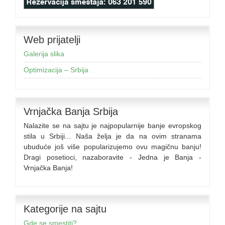
Web prijatelji
Galerija slika
Optimizacija – Srbija
Vrnjačka Banja Srbija
Nalazite se na sajtu je najpopularnije banje evropskog
stila u Srbiji... Naša želja je da na ovim stranama
ubuduće još više popularizujemo ovu magičnu banju!
Dragi posetioci, nazaboravite - Jedna je Banja -
Vrnjačka Banja!
Kategorije na sajtu
Gde se smestiti?