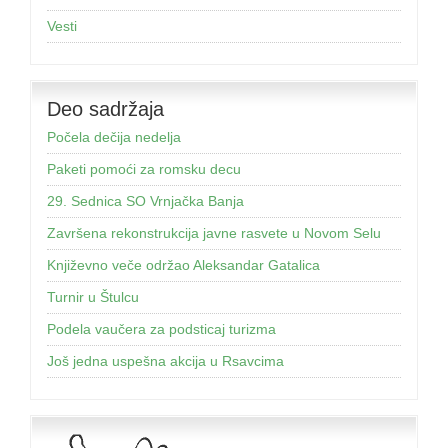
Vesti
Deo sadržaja
Počela dečija nedelja
Paketi pomoći za romsku decu
29. Sednica SO Vrnjačka Banja
Završena rekonstrukcija javne rasvete u Novom Selu
Književno veče održao Aleksandar Gatalica
Turnir u Štulcu
Podela vaučera za podsticaj turizma
Još jednа uspešnа аkcijа u Rsаvcimа