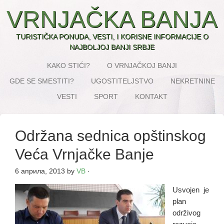
VRNJAČKA BANJA
TURISTIČKA PONUDA, VESTI, I KORISNE INFORMACIJE O
NAJBOLJOJ BANJI SRBJE
KAKO STIĆI?
O VRNJAČKOJ BANJI
GDE SE SMESTITI?
UGOSTITELJSTVO
NEKRETNINE
VESTI
SPORT
KONTAKT
Održana sednica opštinskog
Veća Vrnjačke Banje
6 априла, 2013
by
VB
·
Usvojen je
plan
održivog