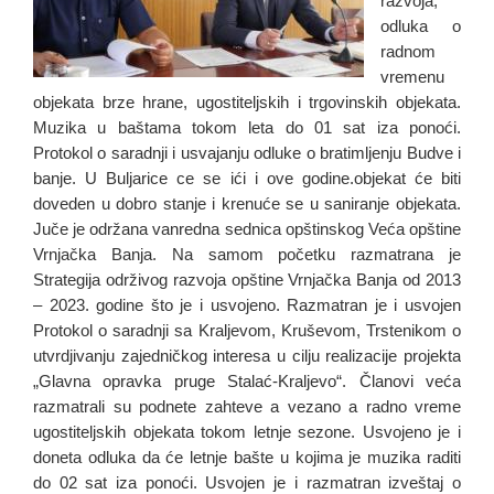
razvoja,
odluka o
radnom
vremenu
objekata brze hrane, ugostiteljskih i trgovinskih objekata.
Muzika u baštama tokom leta do 01 sat iza ponoći.
Protokol o saradnji i usvajanju odluke o bratimljenju Budve i
banje. U Buljarice ce se ići i ove godine.objekat će biti
doveden u dobro stanje i krenuće se u saniranje objekata.
Juče je održana vanredna sednica opštinskog Veća opštine
Vrnjačka Banja. Na samom početku razmatrana je
Strategija održivog razvoja opštine Vrnjačka Banja od 2013
– 2023. godine što je i usvojeno. Razmatran je i usvojen
Protokol o saradnji sa Kraljevom, Kruševom, Trstenikom o
utvrdjivanju zajedničkog interesa u cilju realizacije projekta
„Glavna opravka pruge Stalać-Kraljevo“. Članovi veća
razmatrali su podnete zahteve a vezano a radno vreme
ugostiteljskih objekata tokom letnje sezone. Usvojeno je i
doneta odluka da će letnje bašte u kojima je muzika raditi
do 02 sat iza ponoći. Usvojen je i razmatran izveštaj o