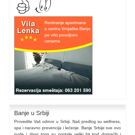
Banje u Srbiji
Provedite Vaš odmor u Srbiji. Naš predlog su wellness,
spa i naravno prevencija i lečenje. Banje Srbije sve ovo
nude i zbog toga su postale veliki hit kod domaćih i