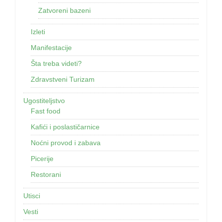
Zatvoreni bazeni
Izleti
Manifestacije
Šta treba videti?
Zdravstveni Turizam
Ugostiteljstvo
Fast food
Kafići i poslastičarnice
Noćni provod i zabava
Picerije
Restorani
Utisci
Vesti