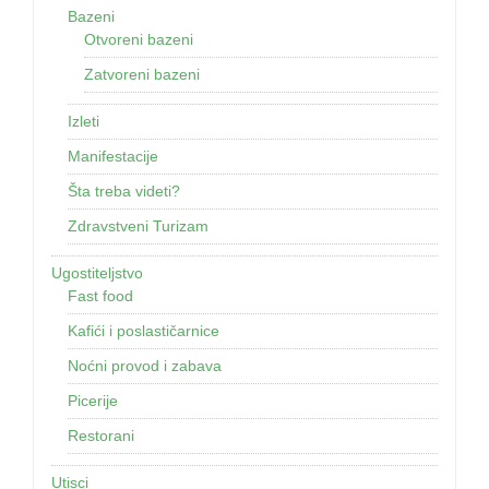
Bazeni
Otvoreni bazeni
Zatvoreni bazeni
Izleti
Manifestacije
Šta treba videti?
Zdravstveni Turizam
Ugostiteljstvo
Fast food
Kafići i poslastičarnice
Noćni provod i zabava
Picerije
Restorani
Utisci