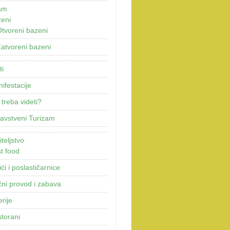
am
eni
tvoreni bazeni
atvoreni bazeni
ti
ifestacije
 treba videti?
avstveni Turizam
teljstvo
t food
ići i poslastičarnice
ni provod i zabava
erije
torani