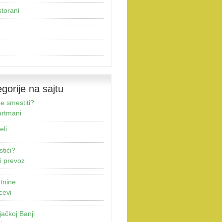
torani
gorije na sajtu
e smestiti?
rtmani
eli
stići?
i prevoz
tnine
cevi
jačkoj Banji