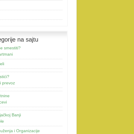
gorije na sajtu
e smestiti?
rtmani
eli
stići?
i prevoz
tnine
cevi
jačkoj Banji
le
uženja i Organizacije