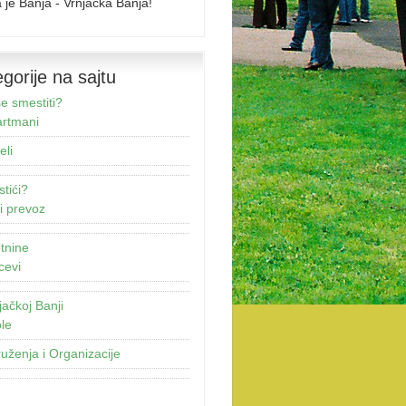
 je Banja - Vrnjačka Banja!
gorije na sajtu
e smestiti?
rtmani
eli
stići?
i prevoz
tnine
cevi
jačkoj Banji
le
uženja i Organizacije