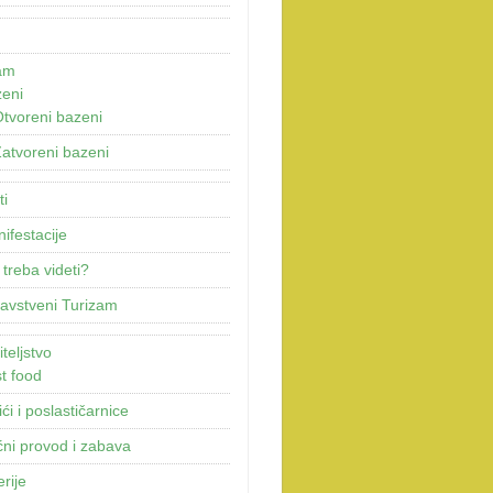
am
eni
tvoreni bazeni
atvoreni bazeni
ti
ifestacije
 treba videti?
avstveni Turizam
teljstvo
t food
ići i poslastičarnice
ni provod i zabava
erije