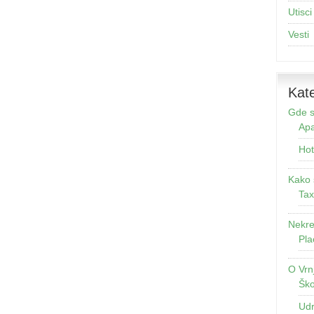
Utisci
Vesti
Kate
Gde s
Apa
Hot
Kako 
Tax
Nekre
Pla
O Vrn
Ško
Udr