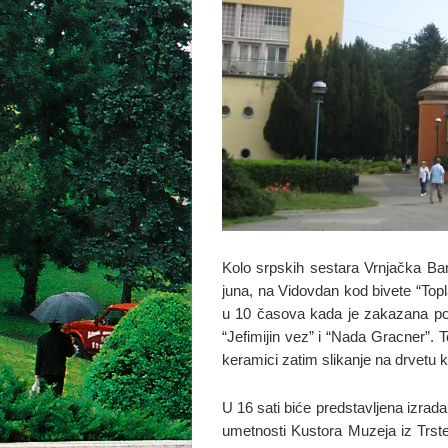
Kolo srpskih sestara Vrnjačka Ba
juna, na Vidovdan kod bivete “Topl
u 10 časova kada je zakazana po
“Jefimijin vez” i “Nada Gracner”.
keramici zatim slikanje na drvetu k
U 16 sati biće predstavljena izrad
umetnosti Kustora Muzeja iz Trste