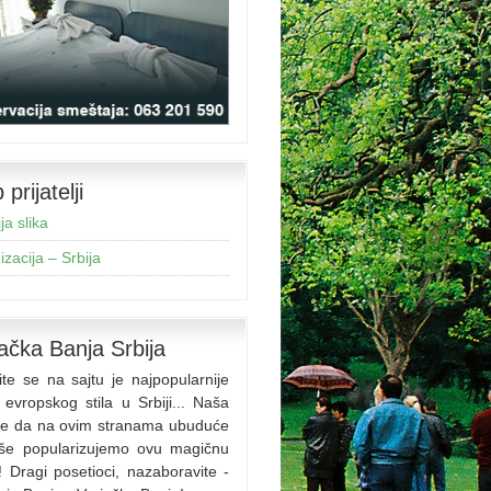
prijatelji
ja slika
zacija – Srbija
ačka Banja Srbija
ite se na sajtu je najpopularnije
 evropskog stila u Srbiji... Naša
 je da na ovim stranama ubuduće
iše popularizujemo ovu magičnu
! Dragi posetioci, nazaboravite -