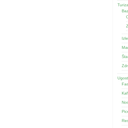
Turiz
Baz
O
Z
Izle
Man
Šta
Zdr
Ugosti
Fas
Kaf
Noć
Pic
Res