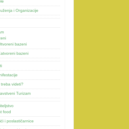
le
uženja i Organizacije
am
eni
tvoreni bazeni
atvoreni bazeni
ti
ifestacije
 treba videti?
avstveni Turizam
teljstvo
t food
ići i poslastičarnice