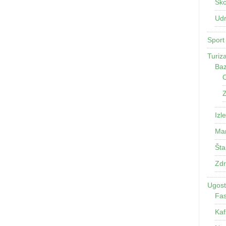
Ško
Udr
Sport
Turiz
Baz
O
Z
Izle
Man
Šta
Zdr
Ugosti
Fas
Kaf