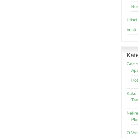
Res
Utisci
Vesti
Kate
Gde s
Apa
Hot
Kako 
Tax
Nekre
Pla
O Vrn