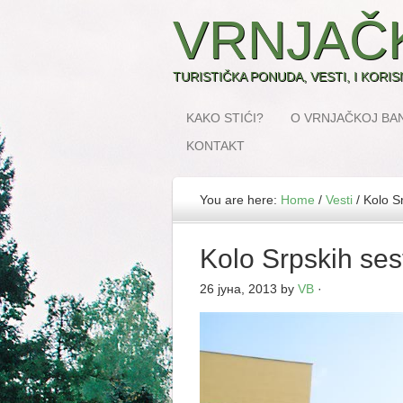
VRNJAČ
TURISTIČKA PONUDA, VESTI, I KORI
KAKO STIĆI?
O VRNJAČKOJ BAN
KONTAKT
You are here:
Home
/
Vesti
/
Kolo Sr
Kolo Srpskih ses
26 јуна, 2013
by
VB
·