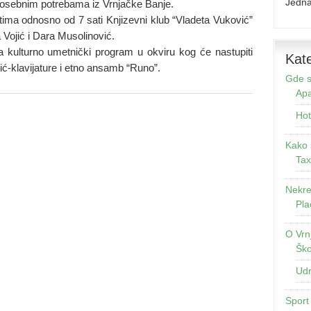
Jedna
 posebnim potrebama iz Vrnjačke Banje.
ima odnosno od 7 sati Knjizevni klub “Vladeta Vuković”
 Vojić i Dara Musolinović.
a kulturno umetnički program u okviru kog će nastupiti
Kate
ić-klavijature i etno ansamb “Runo”.
Gde s
Apa
Hot
Kako 
Tax
Nekre
Pla
O Vrn
Ško
Udr
Sport