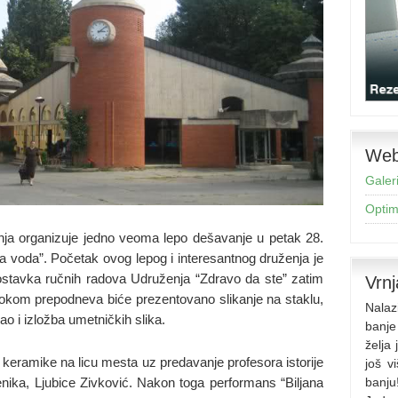
Web 
Galeri
Optimi
nja organizuje jedno veoma lepo dešavanje u petak 28.
a voda”. Početak ovog lepog i interesantnog druženja je
stavka ručnih radova Udruženja “Zdravo da ste” zatim
Vrnj
 Tokom prepodneva biće prezentovano slikanje na staklu,
Nalaz
ao i izložba umetničkih slika.
banje
želja
a keramike na licu mesta uz predavanje profesora istorije
još v
nika, Ljubice Zivković. Nakon toga performans “Biljana
banju