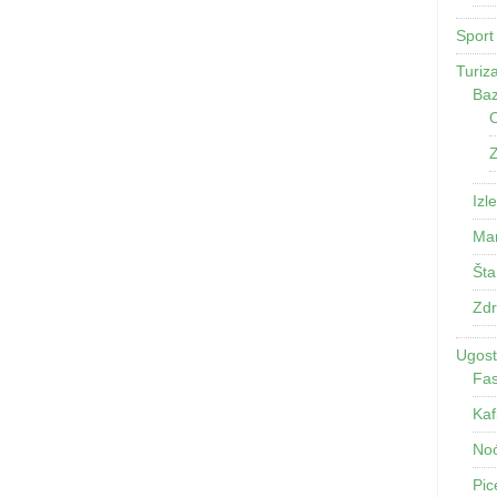
Sport
Turiz
Baz
O
Z
Izle
Man
Šta
Zdr
Ugosti
Fas
Kaf
Noć
Pic