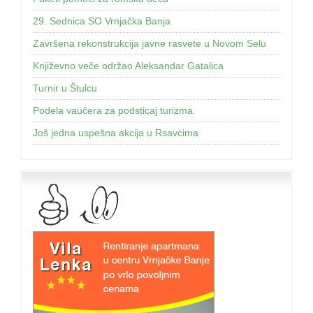
29. Sednica SO Vrnjačka Banja
Završena rekonstrukcija javne rasvete u Novom Selu
Književno veče održao Aleksandar Gatalica
Turnir u Štulcu
Podela vaučera za podsticaj turizma
Još jednа uspešnа аkcijа u Rsаvcimа