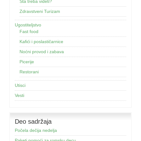
Šta treba videti?
Zdravstveni Turizam
Ugostiteljstvo
Fast food
Kafići i poslastičarnice
Noćni provod i zabava
Picerije
Restorani
Utisci
Vesti
Deo sadržaja
Počela dečija nedelja
Paketi pomoći za romsku decu