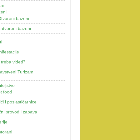
am
eni
tvoreni bazeni
atvoreni bazeni
ti
ifestacije
 treba videti?
avstveni Turizam
teljstvo
t food
ići i poslastičarnice
ni provod i zabava
erije
torani