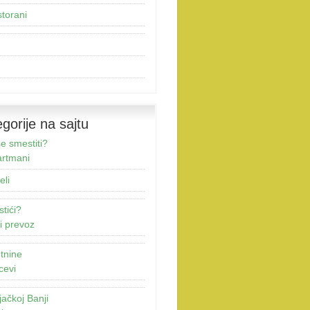
torani
gorije na sajtu
e smestiti?
rtmani
eli
stići?
i prevoz
tnine
cevi
jačkoj Banji