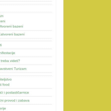
am
eni
tvoreni bazeni
atvoreni bazeni
ti
ifestacije
 treba videti?
avstveni Turizam
teljstvo
t food
ići i poslastičarnice
ni provod i zabava
erije