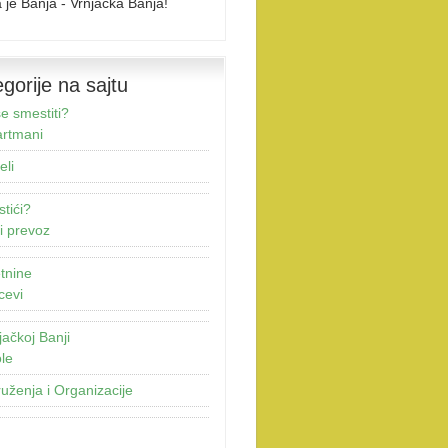
 je Banja - Vrnjačka Banja!
gorije na sajtu
e smestiti?
rtmani
eli
stići?
i prevoz
tnine
cevi
jačkoj Banji
le
uženja i Organizacije