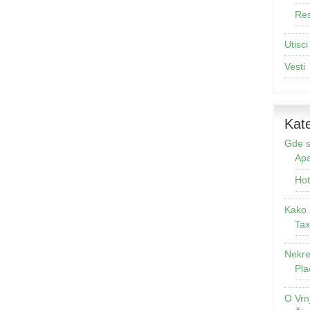
Res
Utisci
Vesti
Kate
Gde s
Apa
Hot
Kako 
Tax
Nekre
Pla
O Vrn