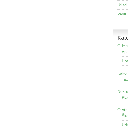
Utisci
Vesti
Kate
Gde s
Apa
Hot
Kako 
Tax
Nekre
Pla
O Vrn
Ško
Udr