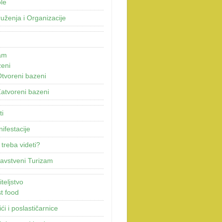
le
uženja i Organizacije
am
eni
tvoreni bazeni
atvoreni bazeni
ti
ifestacije
 treba videti?
avstveni Turizam
teljstvo
t food
ići i poslastičarnice