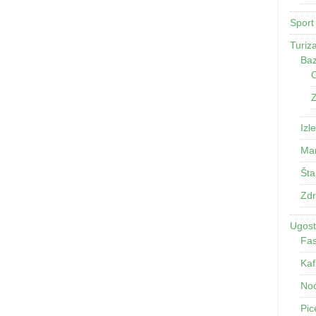
Sport
Turiz
Baz
O
Z
Izle
Man
Šta
Zdr
Ugosti
Fas
Kaf
Noć
Pic