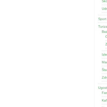
Ško
Udr
Sport
Turiz
Baz
O
Z
Izle
Man
Šta
Zdr
Ugosti
Fas
Kaf