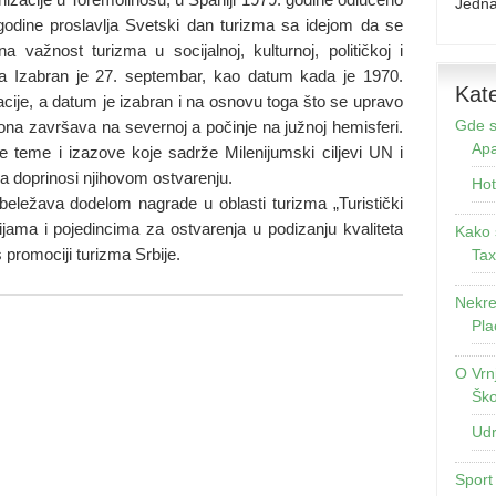
Jedna
odine proslavlja Svetski dan turizma sa idejom da se
 važnost turizma u socijalnoj, kulturnoj, političkoj i
a Izabran je 27. septembar, kao datum kada je 1970.
Kate
cije, a datum je izabran i na osnovu toga što se upravo
Gde s
ona završava na severnoj a počinje na južnoj hemisferi.
Apa
 teme i izazove koje sadrže Milenijumski ciljevi UN i
ma doprinosi njihovom ostvarenju.
Hot
beležava dodelom nagrade u oblasti turizma „Turistički
ijama i pojedincima za ostvarenja u podizanju kvaliteta
Kako 
s promociji turizma Srbije.
Tax
Nekre
Pla
O Vrn
Ško
Udr
Sport