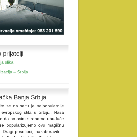
prijatelji
ja slika
zacija – Srbija
ačka Banja Srbija
ite se na sajtu je najpopularnije
 evropskog stila u Srbiji... Naša
 je da na ovim stranama ubuduće
iše popularizujemo ovu magičnu
! Dragi posetioci, nazaboravite -