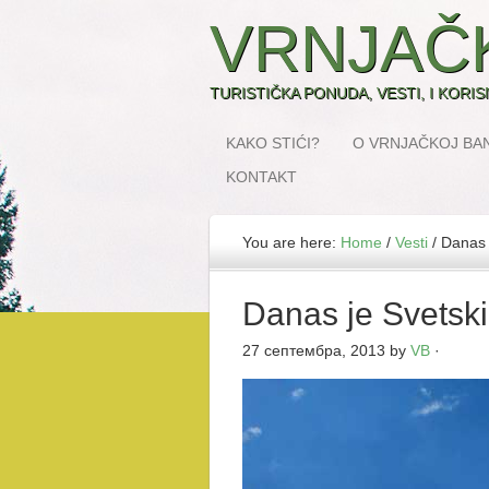
VRNJAČ
TURISTIČKA PONUDA, VESTI, I KORI
KAKO STIĆI?
O VRNJAČKOJ BAN
KONTAKT
You are here:
Home
/
Vesti
/
Danas j
Danas je Svetski
27 септембра, 2013
by
VB
·