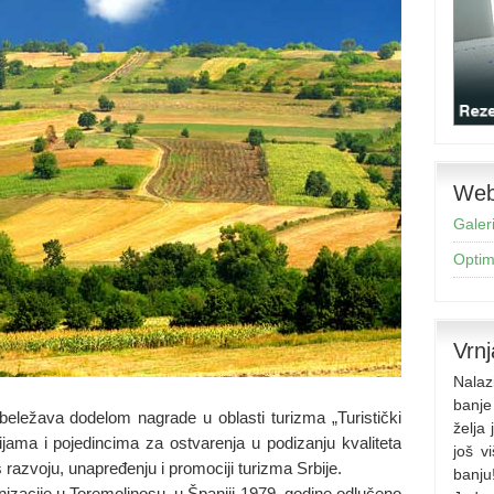
Web 
Galeri
Optimi
Vrnj
Nalaz
banje
beležava dodelom nagrade u oblasti turizma „Turistički
želja
ijama i pojedincima za ostvarenja u podizanju kvaliteta
još v
s razvoju, unapređenju i promociji turizma Srbije.
banju
nizacije u Toremolinosu, u Španiji 1979. godine odlučeno