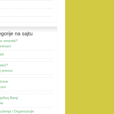
gorije na sajtu
e smestiti?
rtmani
eli
stići?
i prevoz
tnine
cevi
jačkoj Banji
le
uženja i Organizacije