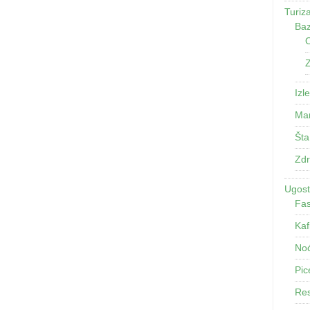
Turiz
Baz
O
Z
Izle
Man
Šta
Zdr
Ugosti
Fas
Kaf
Noć
Pic
Res