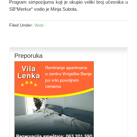
Program simpozijuma koji je okupio veliki broj učesnika u
SB“Merkur“ vodio je Minja Subota.
Filed Under:
Vesti
·
Preporuka