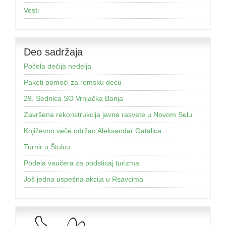
Vesti
Deo sadržaja
Počela dečija nedelja
Paketi pomoći za romsku decu
29. Sednica SO Vrnjačka Banja
Završena rekonstrukcija javne rasvete u Novom Selu
Književno veče održao Aleksandar Gatalica
Turnir u Štulcu
Podela vaučera za podsticaj turizma
Još jednа uspešnа аkcijа u Rsаvcimа