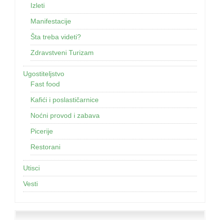
Izleti
Manifestacije
Šta treba videti?
Zdravstveni Turizam
Ugostiteljstvo
Fast food
Kafići i poslastičarnice
Noćni provod i zabava
Picerije
Restorani
Utisci
Vesti