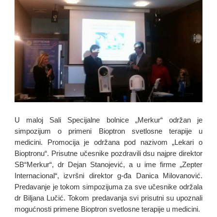
U maloj Sali Specijalne bolnice „Merkur“ održan je
simpozijum o primeni Bioptron svetlosne terapije u
medicini. Promocija je održana pod nazivom „Lekari o
Bioptronu“. Prisutne učesnike pozdravili dsu najpre direktor
SB“Merkur“, dr Dejan Stanojević, a u ime firme „Zepter
Internacional“, izvršni direktor g-đa Danica Milovanović.
Predavanje je tokom simpozijuma za sve učesnike održala
dr Biljana Lučić. Tokom predavanja svi prisutni su upoznali
mogućnosti primene Bioptron svetlosne terapije u medicini.