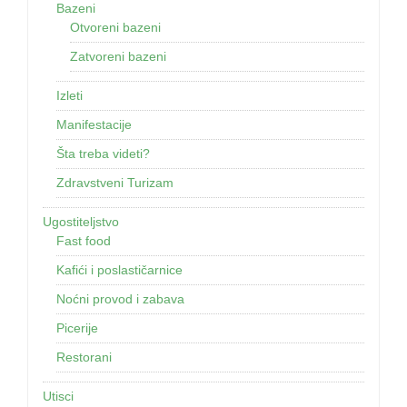
Bazeni
Otvoreni bazeni
Zatvoreni bazeni
Izleti
Manifestacije
Šta treba videti?
Zdravstveni Turizam
Ugostiteljstvo
Fast food
Kafići i poslastičarnice
Noćni provod i zabava
Picerije
Restorani
Utisci