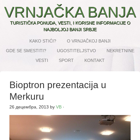
VRNJAČKA BANJA
TURISTIČKA PONUDA, VESTI, I KORISNE INFORMACIJE O
NAJBOLJOJ BANJI SRBJE
KAKO STIĆI?
O VRNJAČKOJ BANJI
GDE SE SMESTITI?
UGOSTITELJSTVO
NEKRETNINE
VESTI
SPORT
KONTAKT
Bioptron prezentacija u
Merkuru
26 децембра, 2013
by
VB
·