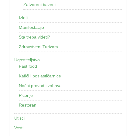
Zatvoreni bazeni
Izleti
Manifestacije
Šta treba videti?
Zdravstveni Turizam
Ugostiteljstvo
Fast food
Kafići i poslastičarnice
Noćni provod i zabava
Picerije
Restorani
Utisci
Vesti